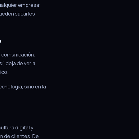
 cualquier empresa:
pueden sacarles
?
de comunicación,
, deja de verla
ico.
ecnología, sino en la
ltura digital y
n de clientes. De