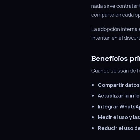
nada sirve contratar 
comparte en cada op
La adopción interna 
intentan en el discur
Beneficios pr
Cuando se usan de fo
Compartir datos
Actualizar la in
Integrar WhatsAp
Medir el uso y la
Reducir el uso d