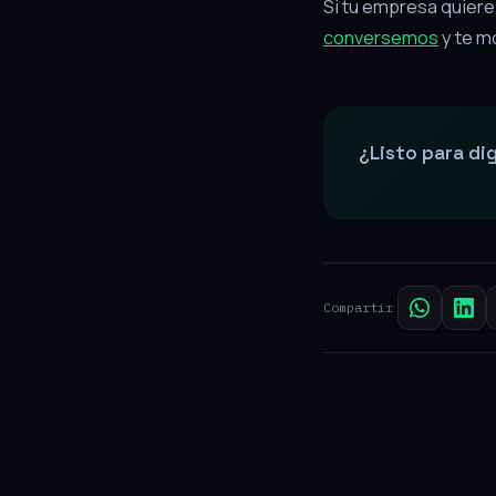
Si tu empresa quier
conversemos
y te m
¿Listo para di
Compartir