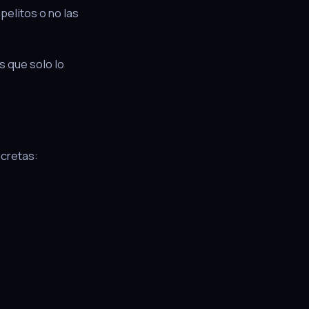
pelitos o no las
s que solo lo
ncretas: