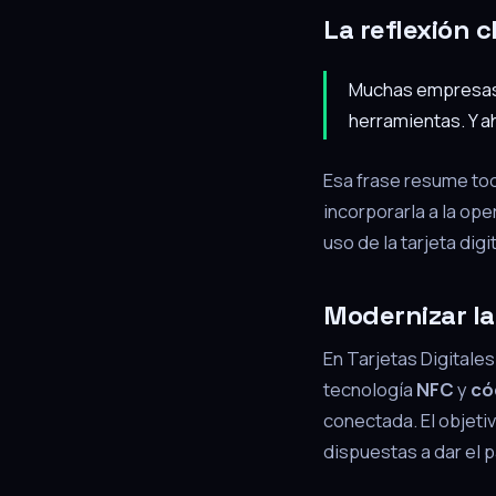
La reflexión c
Muchas empresas 
herramientas. Y ah
Esa frase resume tod
incorporarla a la ope
uso de la tarjeta dig
Modernizar la
En Tarjetas Digitale
tecnología
NFC
y
có
conectada. El objeti
dispuestas a dar el p