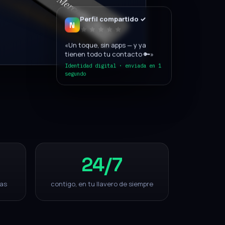
Perfil compartido ✓
N
«Un toque, sin apps — y ya
tienen todo tu contacto 🔑»
Identidad digital · enviada en 1
segundo
24
/7
ras
contigo, en tu llavero de siempre