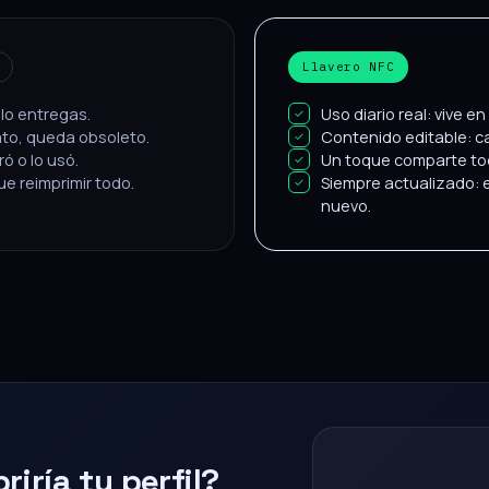
Llavero NFC
 lo entregas.
Uso diario real: vive en
ato, queda obsoleto.
Contenido editable: ca
ó o lo usó.
Un toque comparte tod
e reimprimir todo.
Siempre actualizado: ed
nuevo.
iría tu perfil?