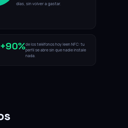
días, sin volver a gastar.
+
90%
de los teléfonos hoy leen NFC: tu
perfil se abre sin que nadie instale
nada.
os