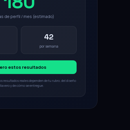
180
s de perfil / mes (estimado)
42
por semana
ero estos resultados
os resultados reales dependen de tu rubro, del diseño
 llavero y de cómo se entregue.