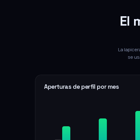
El 
La lapicer
se us
Aperturas de perfil por mes