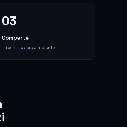
03
Comparte
Tu perfil se abre al instante.
n
i