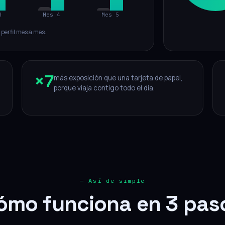
3
Mes 4
Mes 5
u perfil mes a mes.
×
7
más exposición que una tarjeta de papel,
porque viaja contigo todo el día.
— Así de simple
ómo funciona en 3 pas