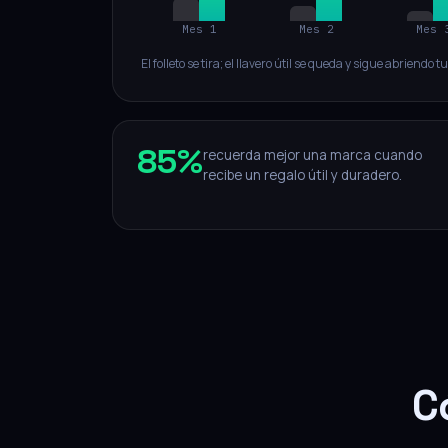
Mes 1
Mes 2
Mes 
El folleto se tira; el llavero útil se queda y sigue abriendo t
85%
recuerda mejor una marca cuando
recibe un regalo útil y duradero.
C