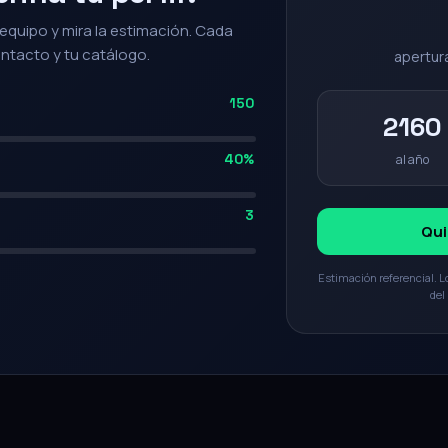
equipo y mira la estimación. Cada
ontacto y tu catálogo.
apertura
150
2160
40%
al año
3
Qui
Estimación referencial. L
del