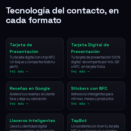
Tecnología del contacto, en
cada formato
NFC
Digital
Tarjeta de
Tarjeta Digital de
Presentación
Presentación
Tu tarjeta digital con chip NFC.
Tu tarjeta de presentación 100%
Un toque y compartes todo tu
digital: se comparte por link, QR
perfil.
o NFC, sin tarjeta física.
Ver más →
Ver más →
NFC
NFC
Reseñas en Google
Stickers con NFC
Acelera tus reseñas: el cliente
Adhesivos inteligentes para
toca y deja su valoración.
vitrinas, mesas y productos.
Ver más →
Ver más →
NFC
IA
Llaveros Inteligentes
TapBot
Lleva tu identidad digital
Un asistente con IA en tu tarjeta
siempre contigo, en el bolsillo.
NFC que atiende a tus clientes