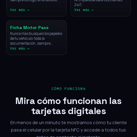
24/7.
Ver más →
Ver más →
Vehículos
Ficha Motor Pass
Nunca más busques los papeles
de tu vehículo: toda la
documentación, siempre
disponible con un solo toque.
Ver más →
CÓMO FUNCIONA
Mira cómo funcionan las
tarjetas digitales
En menos de un minuto te mostramos cómo tu cliente
pasa el celular por la tarjeta NFC y accede a todos tus