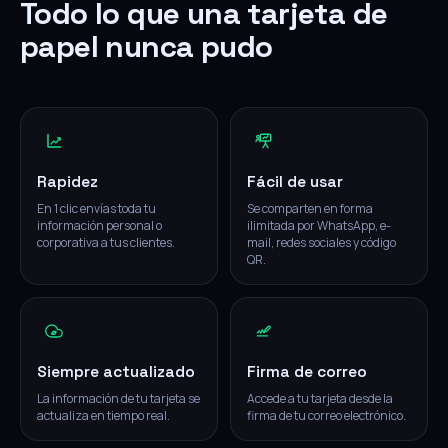
Todo lo que una tarjeta de
papel nunca pudo
Rapidez
Fácil de usar
En 1 clic envías toda tu
Se comparten en forma
información personal o
ilimitada por WhatsApp, e-
corporativa a tus clientes.
mail, redes sociales y código
QR.
Siempre actualizado
Firma de correo
La información de tu tarjeta se
Accede a tu tarjeta desde la
actualiza en tiempo real.
firma de tu correo electrónico.