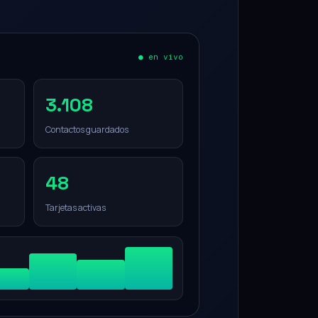
● en vivo
3.108
Contactos guardados
48
Tarjetas activas