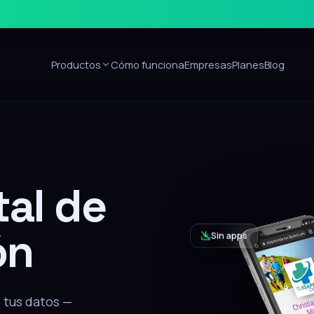
Productos
Cómo funciona
Empresas
Planes
Blog
Sin apps
ón
alar nada, recibe