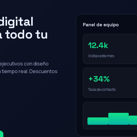
igital
Panel de equipo
 todo tu
12.4k
Visitas este mes
0 ejecutivos con diseño
en tiempo real. Descuentos
+34%
Tasa de contacto