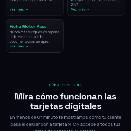
24/7.
Ver más →
Ver más →
Vehículos
Ficha Motor Pass
Nunca más busques los papeles
de tu vehículo: toda la
documentación, siempre
disponible con un solo toque.
Ver más →
CÓMO FUNCIONA
Mira cómo funcionan las
tarjetas digitales
En menos de un minuto te mostramos cómo tu cliente
pasa el celular por la tarjeta NFC y accede a todos tus