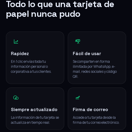
Todo lo que una tarjeta de
papel nunca pudo
Rapidez
Fácil de usar
En 1 clic envías toda tu
Se comparten en forma
información personal o
ilimitada por WhatsApp, e-
corporativa a tus clientes.
mail, redes sociales y código
QR.
Siempre actualizado
Firma de correo
La información de tu tarjeta se
Accede a tu tarjeta desde la
actualiza en tiempo real.
firma de tu correo electrónico.