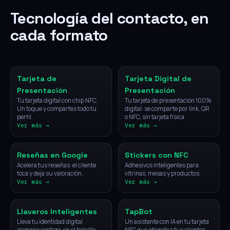
Tecnología del contacto, en
cada formato
NFC
Digital
Tarjeta de
Tarjeta Digital de
Presentación
Presentación
Tu tarjeta digital con chip NFC.
Tu tarjeta de presentación 100%
Un toque y compartes todo tu
digital: se comparte por link, QR
perfil.
o NFC, sin tarjeta física.
Ver más →
Ver más →
NFC
NFC
Reseñas en Google
Stickers con NFC
Acelera tus reseñas: el cliente
Adhesivos inteligentes para
toca y deja su valoración.
vitrinas, mesas y productos.
Ver más →
Ver más →
NFC
IA
Llaveros Inteligentes
TapBot
Lleva tu identidad digital
Un asistente con IA en tu tarjeta
siempre contigo, en el bolsillo.
NFC que atiende a tus clientes