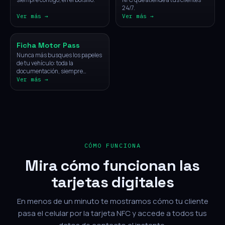
24/7.
Ver más →
Ver más →
Vehículos
Ficha Motor Pass
Nunca más busques los papeles
de tu vehículo: toda la
documentación, siempre
disponible con un solo toque.
Ver más →
CÓMO FUNCIONA
Mira cómo funcionan las
tarjetas digitales
En menos de un minuto te mostramos cómo tu cliente
pasa el celular por la tarjeta NFC y accede a todos tus