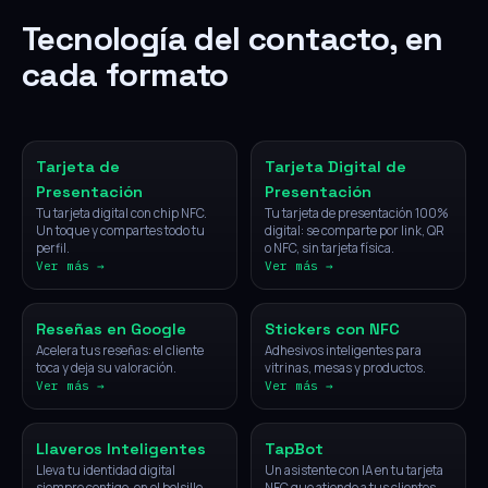
Tecnología del contacto, en
cada formato
NFC
Digital
Tarjeta de
Tarjeta Digital de
Presentación
Presentación
Tu tarjeta digital con chip NFC.
Tu tarjeta de presentación 100%
Un toque y compartes todo tu
digital: se comparte por link, QR
perfil.
o NFC, sin tarjeta física.
Ver más →
Ver más →
NFC
NFC
Reseñas en Google
Stickers con NFC
Acelera tus reseñas: el cliente
Adhesivos inteligentes para
toca y deja su valoración.
vitrinas, mesas y productos.
Ver más →
Ver más →
NFC
IA
Llaveros Inteligentes
TapBot
Lleva tu identidad digital
Un asistente con IA en tu tarjeta
siempre contigo, en el bolsillo.
NFC que atiende a tus clientes