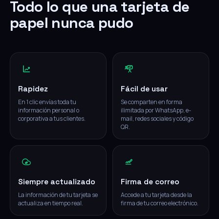
Todo lo que una tarjeta de
papel nunca pudo
Rapidez
Fácil de usar
En 1 clic envías toda tu
Se comparten en forma
información personal o
ilimitada por WhatsApp, e-
corporativa a tus clientes.
mail, redes sociales y código
QR.
Siempre actualizado
Firma de correo
La información de tu tarjeta se
Accede a tu tarjeta desde la
actualiza en tiempo real.
firma de tu correo electrónico.