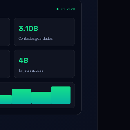
● en vivo
3.108
Contactos guardados
48
Tarjetas activas