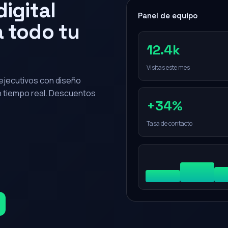
igital
Panel de equipo
 todo tu
12.4k
Visitas este mes
0 ejecutivos con diseño
en tiempo real. Descuentos
+34%
Tasa de contacto