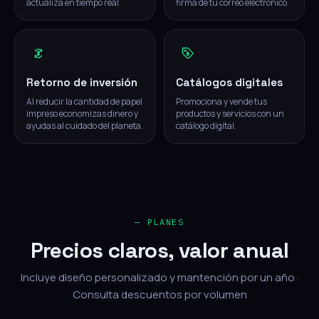
actualiza en tiempo real.
firma de tu correo electrónico.
Retorno de inversión
Catálogos digitales
Al reducir la cantidad de papel
Promociona y vende tus
impreso economizas dinero y
productos y servicios con un
ayudas al cuidado del planeta.
catálogo digital.
— PLANES
Precios claros, valor anual
Incluye diseño personalizado y mantención por un año ·
Consulta descuentos por volumen