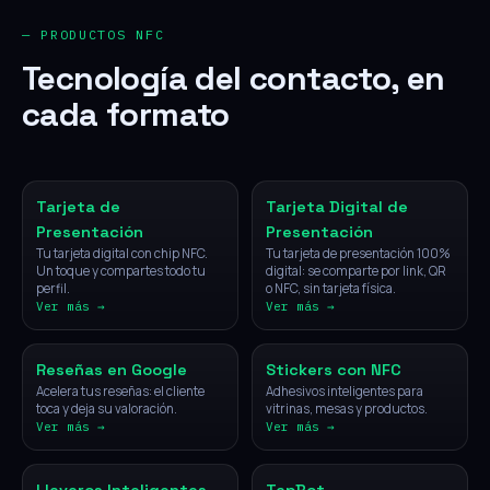
— PRODUCTOS NFC
Tecnología del contacto, en
cada formato
NFC
Digital
Tarjeta de
Tarjeta Digital de
Presentación
Presentación
Tu tarjeta digital con chip NFC.
Tu tarjeta de presentación 100%
Un toque y compartes todo tu
digital: se comparte por link, QR
perfil.
o NFC, sin tarjeta física.
Ver más →
Ver más →
NFC
NFC
Reseñas en Google
Stickers con NFC
Acelera tus reseñas: el cliente
Adhesivos inteligentes para
toca y deja su valoración.
vitrinas, mesas y productos.
Ver más →
Ver más →
NFC
IA