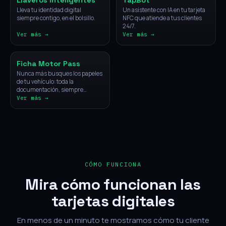
Llaveros Inteligentes
TapBot
Lleva tu identidad digital
Un asistente con IA en tu tarjeta
siempre contigo, en el bolsillo.
NFC que atiende a tus clientes
24/7.
Ver más →
Ver más →
Vehículos
Ficha Motor Pass
Nunca más busques los papeles
de tu vehículo: toda la
documentación, siempre
disponible con un solo toque.
Ver más →
CÓMO FUNCIONA
Mira cómo funcionan las
tarjetas digitales
En menos de un minuto te mostramos cómo tu cliente