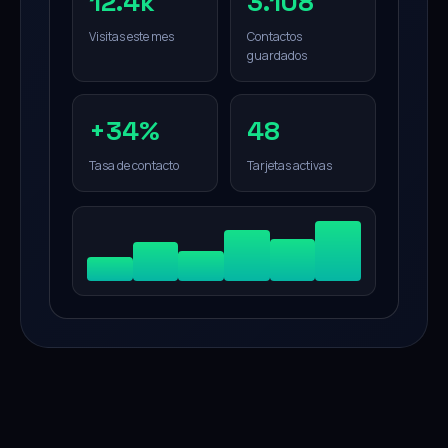
12.4k
3.108
Visitas este mes
Contactos
guardados
+34%
48
Tasa de contacto
Tarjetas activas