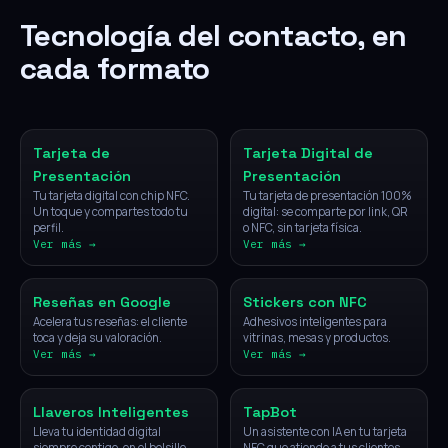
Tecnología del contacto, en
cada formato
NFC
Digital
Tarjeta de
Tarjeta Digital de
Presentación
Presentación
Tu tarjeta digital con chip NFC.
Tu tarjeta de presentación 100%
Un toque y compartes todo tu
digital: se comparte por link, QR
perfil.
o NFC, sin tarjeta física.
Ver más →
Ver más →
NFC
NFC
Reseñas en Google
Stickers con NFC
Acelera tus reseñas: el cliente
Adhesivos inteligentes para
toca y deja su valoración.
vitrinas, mesas y productos.
Ver más →
Ver más →
NFC
IA
Llaveros Inteligentes
TapBot
Lleva tu identidad digital
Un asistente con IA en tu tarjeta
siempre contigo, en el bolsillo.
NFC que atiende a tus clientes