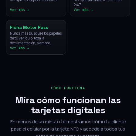
24/7.
Ver más →
Ver más →
Vehículos
Ficha Motor Pass
Nunca más busques los papeles
de tu vehículo: toda la
documentación, siempre
disponible con un solo toque.
Ver más →
CÓMO FUNCIONA
Mira cómo funcionan las
tarjetas digitales
En menos de un minuto te mostramos cómo tu cliente
pasa el celular por la tarjeta NFC y accede a todos tus