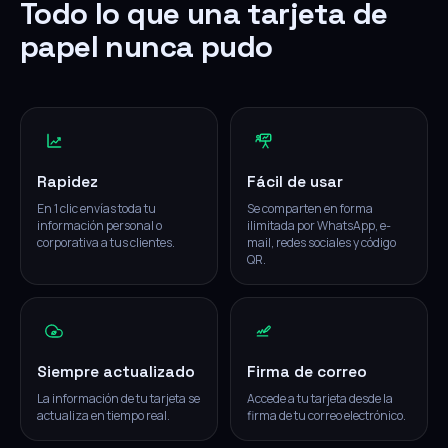
Todo lo que una tarjeta de
papel nunca pudo
Rapidez
Fácil de usar
En 1 clic envías toda tu
Se comparten en forma
información personal o
ilimitada por WhatsApp, e-
corporativa a tus clientes.
mail, redes sociales y código
QR.
Siempre actualizado
Firma de correo
La información de tu tarjeta se
Accede a tu tarjeta desde la
actualiza en tiempo real.
firma de tu correo electrónico.