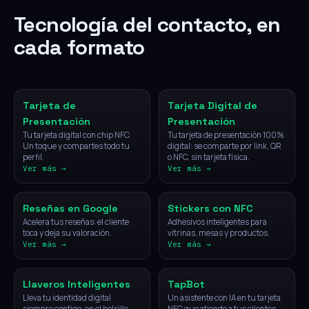
Tecnología del contacto, en
cada formato
NFC
Digital
Tarjeta de
Tarjeta Digital de
Presentación
Presentación
Tu tarjeta digital con chip NFC.
Tu tarjeta de presentación 100%
Un toque y compartes todo tu
digital: se comparte por link, QR
perfil.
o NFC, sin tarjeta física.
Ver más →
Ver más →
NFC
NFC
Reseñas en Google
Stickers con NFC
Acelera tus reseñas: el cliente
Adhesivos inteligentes para
toca y deja su valoración.
vitrinas, mesas y productos.
Ver más →
Ver más →
NFC
IA
Llaveros Inteligentes
TapBot
Lleva tu identidad digital
Un asistente con IA en tu tarjeta
siempre contigo, en el bolsillo.
NFC que atiende a tus clientes