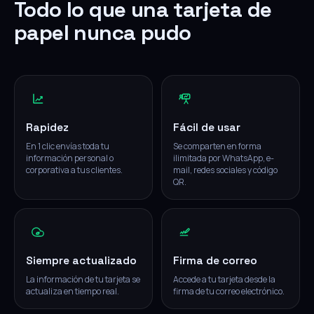
Todo lo que una tarjeta de
papel nunca pudo
Rapidez
Fácil de usar
En 1 clic envías toda tu
Se comparten en forma
información personal o
ilimitada por WhatsApp, e-
corporativa a tus clientes.
mail, redes sociales y código
QR.
Siempre actualizado
Firma de correo
La información de tu tarjeta se
Accede a tu tarjeta desde la
actualiza en tiempo real.
firma de tu correo electrónico.