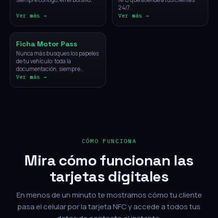
24/7.
Ver más →
Ver más →
Vehículos
Ficha Motor Pass
Nunca más busques los papeles
de tu vehículo: toda la
documentación, siempre
disponible con un solo toque.
Ver más →
CÓMO FUNCIONA
Mira cómo funcionan las
tarjetas digitales
En menos de un minuto te mostramos cómo tu cliente
pasa el celular por la tarjeta NFC y accede a todos tus