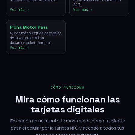
24/7.
Ver más →
Ver más →
Vehículos
Ficha Motor Pass
Nunca más busques los papeles
de tu vehículo: toda la
documentación, siempre
disponible con un solo toque.
Ver más →
CÓMO FUNCIONA
Mira cómo funcionan las
tarjetas digitales
En menos de un minuto te mostramos cómo tu cliente
pasa el celular por la tarjeta NFC y accede a todos tus