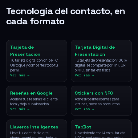
Tecnología del contacto, en
cada formato
NFC
Digital
Tarjeta de
Tarjeta Digital de
Presentación
Presentación
Tu tarjeta digital con chip NFC.
Tu tarjeta de presentación 100%
Un toque y compartes todo tu
digital: se comparte por link, QR
perfil.
o NFC, sin tarjeta física.
Ver más →
Ver más →
NFC
NFC
Reseñas en Google
Stickers con NFC
Acelera tus reseñas: el cliente
Adhesivos inteligentes para
toca y deja su valoración.
vitrinas, mesas y productos.
Ver más →
Ver más →
NFC
IA
Llaveros Inteligentes
TapBot
Lleva tu identidad digital
Un asistente con IA en tu tarjeta
siempre contigo, en el bolsillo.
NFC que atiende a tus clientes