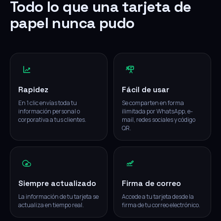
Todo lo que una tarjeta de
papel nunca pudo
Rapidez
Fácil de usar
En 1 clic envías toda tu
Se comparten en forma
información personal o
ilimitada por WhatsApp, e-
corporativa a tus clientes.
mail, redes sociales y código
QR.
Siempre actualizado
Firma de correo
La información de tu tarjeta se
Accede a tu tarjeta desde la
actualiza en tiempo real.
firma de tu correo electrónico.