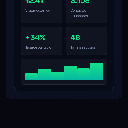
12.4k
3.108
Visitas este mes
Contactos
guardados
+34%
48
Tasa de contacto
Tarjetas activas