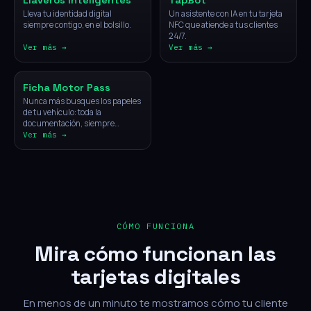
Llaveros Inteligentes
TapBot
Lleva tu identidad digital
Un asistente con IA en tu tarjeta
siempre contigo, en el bolsillo.
NFC que atiende a tus clientes
24/7.
Ver más →
Ver más →
Vehículos
Ficha Motor Pass
Nunca más busques los papeles
de tu vehículo: toda la
documentación, siempre
disponible con un solo toque.
Ver más →
CÓMO FUNCIONA
Mira cómo funcionan las
tarjetas digitales
En menos de un minuto te mostramos cómo tu cliente