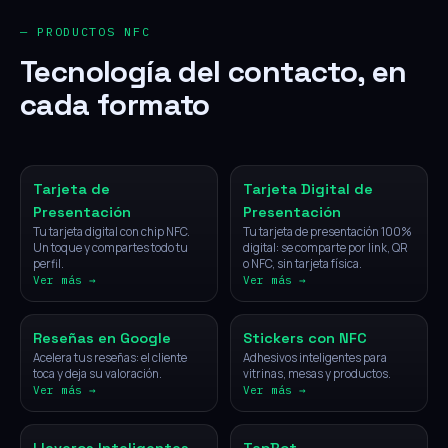
— PRODUCTOS NFC
Tecnología del contacto, en
cada formato
NFC
Digital
Tarjeta de
Tarjeta Digital de
Presentación
Presentación
Tu tarjeta digital con chip NFC.
Tu tarjeta de presentación 100%
Un toque y compartes todo tu
digital: se comparte por link, QR
perfil.
o NFC, sin tarjeta física.
Ver más →
Ver más →
NFC
NFC
Reseñas en Google
Stickers con NFC
Acelera tus reseñas: el cliente
Adhesivos inteligentes para
toca y deja su valoración.
vitrinas, mesas y productos.
Ver más →
Ver más →
NFC
IA