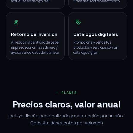
actualiza en tiempo real.
firma de tu correo electrónico.
Retorno de inversión
Catálogos digitales
Al reducir la cantidad de papel
Promociona y vende tus
impreso economizas dinero y
productos y servicios con un
ayudas al cuidado del planeta.
catálogo digital.
— PLANES
Precios claros, valor anual
Incluye diseño personalizado y mantención por un año ·
Consulta descuentos por volumen