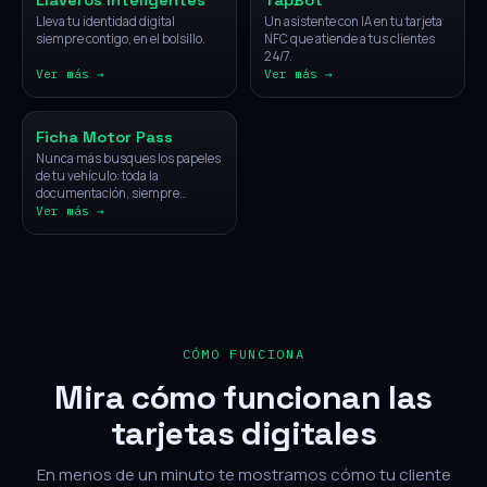
Llaveros Inteligentes
TapBot
Lleva tu identidad digital
Un asistente con IA en tu tarjeta
siempre contigo, en el bolsillo.
NFC que atiende a tus clientes
24/7.
Ver más →
Ver más →
Vehículos
Ficha Motor Pass
Nunca más busques los papeles
de tu vehículo: toda la
documentación, siempre
disponible con un solo toque.
Ver más →
CÓMO FUNCIONA
Mira cómo funcionan las
tarjetas digitales
En menos de un minuto te mostramos cómo tu cliente