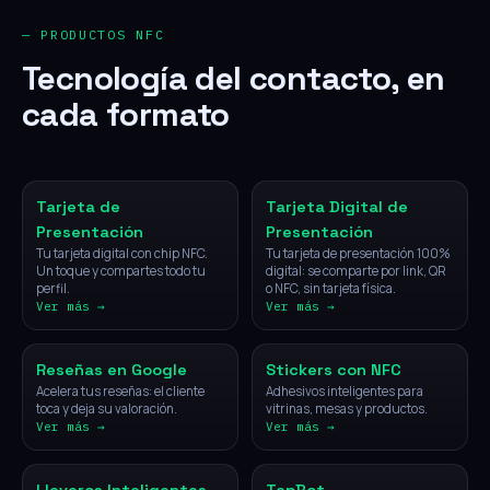
— PRODUCTOS NFC
Tecnología del contacto, en
cada formato
NFC
Digital
Tarjeta de
Tarjeta Digital de
Presentación
Presentación
Tu tarjeta digital con chip NFC.
Tu tarjeta de presentación 100%
Un toque y compartes todo tu
digital: se comparte por link, QR
perfil.
o NFC, sin tarjeta física.
Ver más →
Ver más →
NFC
NFC
Reseñas en Google
Stickers con NFC
Acelera tus reseñas: el cliente
Adhesivos inteligentes para
toca y deja su valoración.
vitrinas, mesas y productos.
Ver más →
Ver más →
NFC
IA