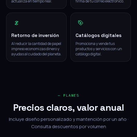
actualiza en tiempo real.
firma de tu correo electrónico.
Retorno de inversión
Catálogos digitales
Al reducir la cantidad de papel
Promociona y vende tus
impreso economizas dinero y
productos y servicios con un
ayudas al cuidado del planeta.
catálogo digital.
— PLANES
Precios claros, valor anual
Incluye diseño personalizado y mantención por un año ·
Consulta descuentos por volumen