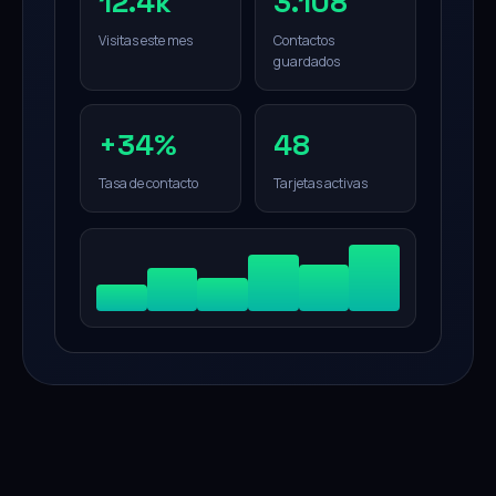
12.4k
3.108
Visitas este mes
Contactos
guardados
+34%
48
Tasa de contacto
Tarjetas activas