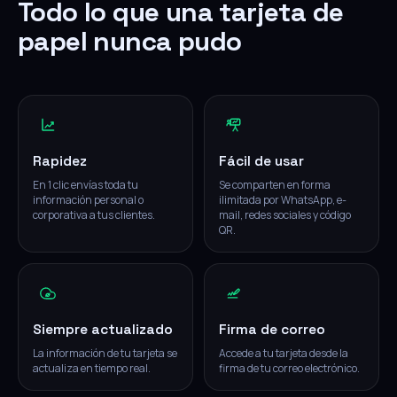
Todo lo que una tarjeta de
papel nunca pudo
Rapidez
Fácil de usar
En 1 clic envías toda tu
Se comparten en forma
información personal o
ilimitada por WhatsApp, e-
corporativa a tus clientes.
mail, redes sociales y código
QR.
Siempre actualizado
Firma de correo
La información de tu tarjeta se
Accede a tu tarjeta desde la
actualiza en tiempo real.
firma de tu correo electrónico.