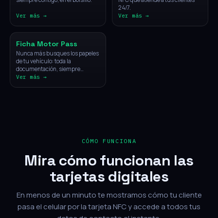
24/7.
Ver más →
Ver más →
Vehículos
Ficha Motor Pass
Nunca más busques los papeles
de tu vehículo: toda la
documentación, siempre
disponible con un solo toque.
Ver más →
CÓMO FUNCIONA
Mira cómo funcionan las
tarjetas digitales
En menos de un minuto te mostramos cómo tu cliente
pasa el celular por la tarjeta NFC y accede a todos tus