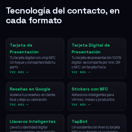
Tecnología del contacto, en
cada formato
NFC
Digital
Tarjeta de
Tarjeta Digital de
Presentación
Presentación
Tu tarjeta digital con chip NFC.
Tu tarjeta de presentación 100%
Un toque y compartes todo tu
digital: se comparte por link, QR
perfil.
o NFC, sin tarjeta física.
Ver más →
Ver más →
NFC
NFC
Reseñas en Google
Stickers con NFC
Acelera tus reseñas: el cliente
Adhesivos inteligentes para
toca y deja su valoración.
vitrinas, mesas y productos.
Ver más →
Ver más →
NFC
IA
Llaveros Inteligentes
TapBot
Lleva tu identidad digital
Un asistente con IA en tu tarjeta
siempre contigo, en el bolsillo.
NFC que atiende a tus clientes