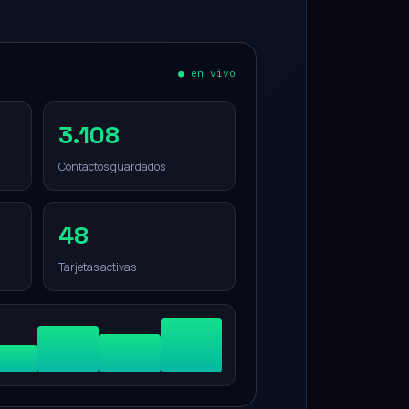
● en vivo
3.108
Contactos guardados
48
Tarjetas activas