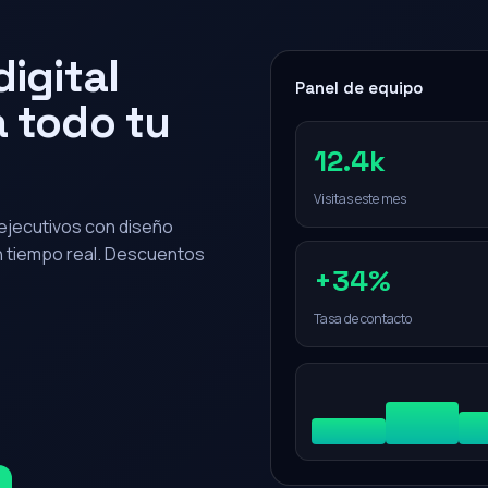
igital
Panel de equipo
 todo tu
12.4k
Visitas este mes
0 ejecutivos con diseño
en tiempo real. Descuentos
+34%
Tasa de contacto