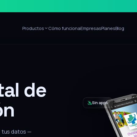
Productos
Cómo funciona
Empresas
Planes
Blog
Sin apps
ón
alar nada, recibe