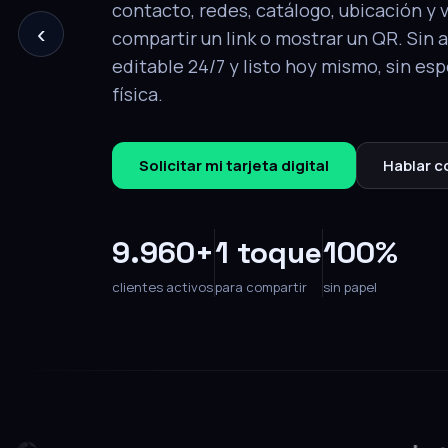
‹
tu perfil completo: contacto, redes, ca
y video. Editable en cualquier momento
Solicitar mi tarjeta
Hablar con un e
9.960+
1 toque
100%
clientes activos
para compartir
sin papel