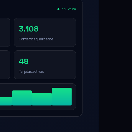
● en vivo
3.108
Contactos guardados
48
Tarjetas activas