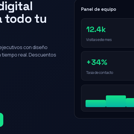
igital
Panel de equipo
 todo tu
12.4k
Visitas este mes
0 ejecutivos con diseño
en tiempo real. Descuentos
+34%
Tasa de contacto