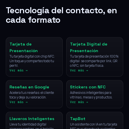
Tecnología del contacto, en
cada formato
NFC
Digital
Tarjeta de
Tarjeta Digital de
Presentación
Presentación
Tu tarjeta digital con chip NFC.
Tu tarjeta de presentación 100%
Un toque y compartes todo tu
digital: se comparte por link, QR
perfil.
o NFC, sin tarjeta física.
Ver más →
Ver más →
NFC
NFC
Reseñas en Google
Stickers con NFC
Acelera tus reseñas: el cliente
Adhesivos inteligentes para
toca y deja su valoración.
vitrinas, mesas y productos.
Ver más →
Ver más →
NFC
IA
Llaveros Inteligentes
TapBot
Lleva tu identidad digital
Un asistente con IA en tu tarjeta
siempre contigo, en el bolsillo.
NFC que atiende a tus clientes