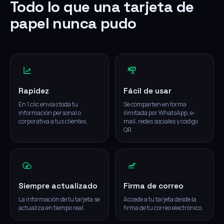
Todo lo que una tarjeta de
papel nunca pudo
Rapidez
Fácil de usar
En 1 clic envías toda tu
Se comparten en forma
información personal o
ilimitada por WhatsApp, e-
corporativa a tus clientes.
mail, redes sociales y código
QR.
Siempre actualizado
Firma de correo
La información de tu tarjeta se
Accede a tu tarjeta desde la
actualiza en tiempo real.
firma de tu correo electrónico.