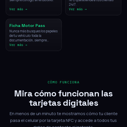
24/7.
Ver más →
Ver más →
Vehículos
Ficha Motor Pass
Nunca más busques los papeles
de tu vehículo: toda la
documentación, siempre
disponible con un solo toque.
Ver más →
CÓMO FUNCIONA
Mira cómo funcionan las
tarjetas digitales
En menos de un minuto te mostramos cómo tu cliente
pasa el celular por la tarjeta NFC y accede a todos tus