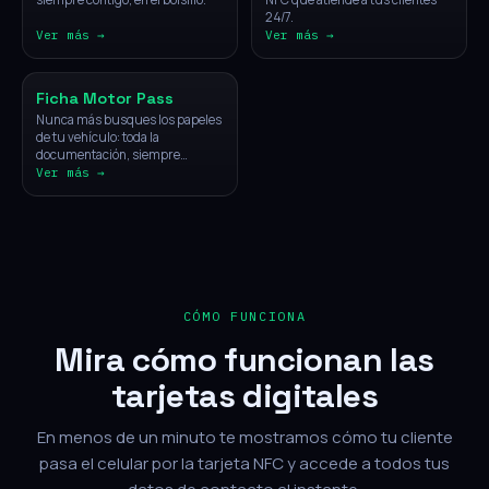
24/7.
Ver más →
Ver más →
Vehículos
Ficha Motor Pass
Nunca más busques los papeles
de tu vehículo: toda la
documentación, siempre
disponible con un solo toque.
Ver más →
CÓMO FUNCIONA
Mira cómo funcionan las
tarjetas digitales
En menos de un minuto te mostramos cómo tu cliente
pasa el celular por la tarjeta NFC y accede a todos tus