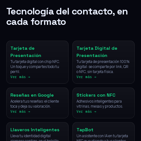
Tecnología del contacto, en
cada formato
NFC
Digital
Tarjeta de
Tarjeta Digital de
Presentación
Presentación
Tu tarjeta digital con chip NFC.
Tu tarjeta de presentación 100%
Un toque y compartes todo tu
digital: se comparte por link, QR
perfil.
o NFC, sin tarjeta física.
Ver más →
Ver más →
NFC
NFC
Reseñas en Google
Stickers con NFC
Acelera tus reseñas: el cliente
Adhesivos inteligentes para
toca y deja su valoración.
vitrinas, mesas y productos.
Ver más →
Ver más →
NFC
IA
Llaveros Inteligentes
TapBot
Lleva tu identidad digital
Un asistente con IA en tu tarjeta
siempre contigo, en el bolsillo.
NFC que atiende a tus clientes