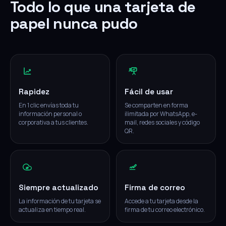
Todo lo que una tarjeta de
papel nunca pudo
Rapidez
Fácil de usar
En 1 clic envías toda tu
Se comparten en forma
información personal o
ilimitada por WhatsApp, e-
corporativa a tus clientes.
mail, redes sociales y código
QR.
Siempre actualizado
Firma de correo
La información de tu tarjeta se
Accede a tu tarjeta desde la
actualiza en tiempo real.
firma de tu correo electrónico.