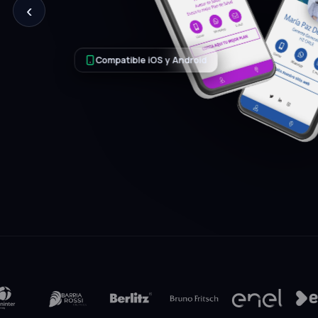
‹
tu perfil completo: contacto, redes, ca
y video. Editable en cualquier momento
Solicitar mi tarjeta
Hablar con un e
9.960+
1 toque
100%
clientes activos
para compartir
sin papel