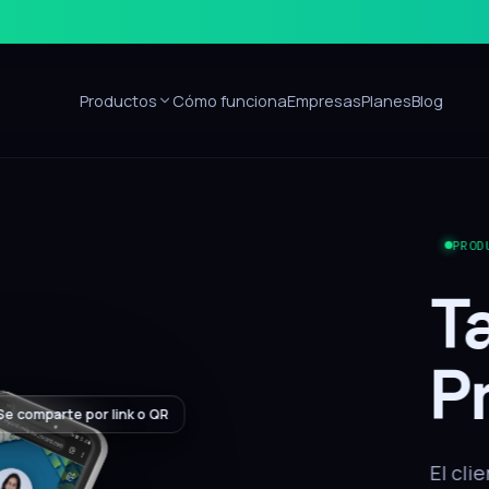
Productos
Cómo funciona
Empresas
Planes
Blog
Sin apps
ón
alar nada, recibe