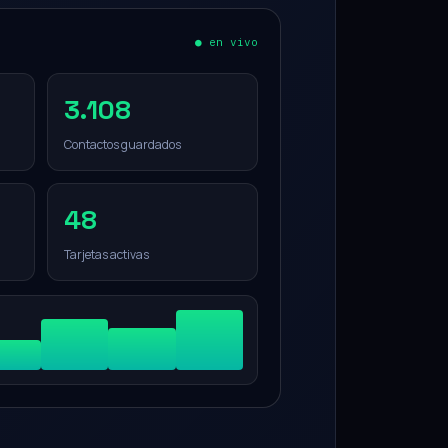
● en vivo
3.108
Contactos guardados
48
Tarjetas activas