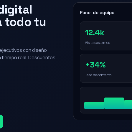
igital
Panel de equipo
 todo tu
12.4k
Visitas este mes
0 ejecutivos con diseño
en tiempo real. Descuentos
+34%
Tasa de contacto