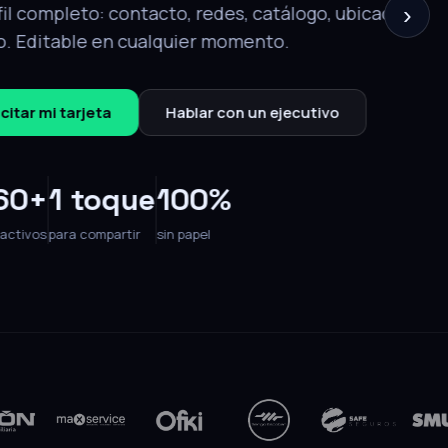
›
Editable 24/7