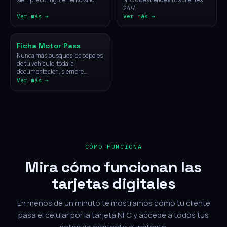
24/7.
Ver más →
Ver más →
Vehículos
Ficha Motor Pass
Nunca más busques los papeles
de tu vehículo: toda la
documentación, siempre
disponible con un solo toque.
Ver más →
CÓMO FUNCIONA
Mira cómo funcionan las
tarjetas digitales
En menos de un minuto te mostramos cómo tu cliente
pasa el celular por la tarjeta NFC y accede a todos tus