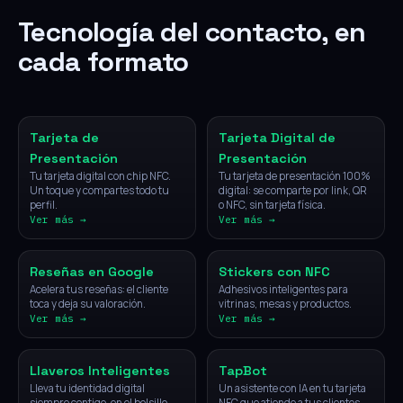
Tecnología del contacto, en
cada formato
NFC
Digital
Tarjeta de
Tarjeta Digital de
Presentación
Presentación
Tu tarjeta digital con chip NFC.
Tu tarjeta de presentación 100%
Un toque y compartes todo tu
digital: se comparte por link, QR
perfil.
o NFC, sin tarjeta física.
Ver más →
Ver más →
NFC
NFC
Reseñas en Google
Stickers con NFC
Acelera tus reseñas: el cliente
Adhesivos inteligentes para
toca y deja su valoración.
vitrinas, mesas y productos.
Ver más →
Ver más →
NFC
IA
Llaveros Inteligentes
TapBot
Lleva tu identidad digital
Un asistente con IA en tu tarjeta
siempre contigo, en el bolsillo.
NFC que atiende a tus clientes