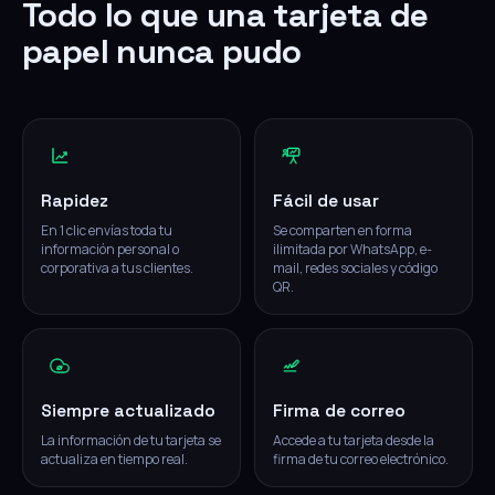
Todo lo que una tarjeta de
papel nunca pudo
Rapidez
Fácil de usar
En 1 clic envías toda tu
Se comparten en forma
información personal o
ilimitada por WhatsApp, e-
corporativa a tus clientes.
mail, redes sociales y código
QR.
Siempre actualizado
Firma de correo
La información de tu tarjeta se
Accede a tu tarjeta desde la
actualiza en tiempo real.
firma de tu correo electrónico.