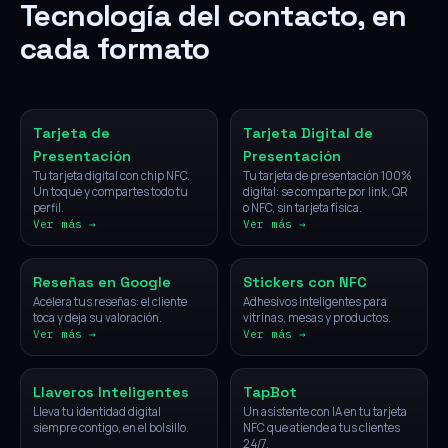
Tecnología del contacto, en
cada formato
NFC
Digital
Tarjeta de
Tarjeta Digital de
Presentación
Presentación
Tu tarjeta digital con chip NFC.
Tu tarjeta de presentación 100%
Un toque y compartes todo tu
digital: se comparte por link, QR
perfil.
o NFC, sin tarjeta física.
Ver más →
Ver más →
NFC
NFC
Reseñas en Google
Stickers con NFC
Acelera tus reseñas: el cliente
Adhesivos inteligentes para
toca y deja su valoración.
vitrinas, mesas y productos.
Ver más →
Ver más →
NFC
IA
Llaveros Inteligentes
TapBot
Lleva tu identidad digital
Un asistente con IA en tu tarjeta
siempre contigo, en el bolsillo.
NFC que atiende a tus clientes
24/7.