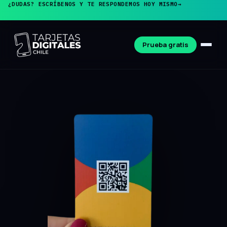
¿DUDAS? ESCRÍBENOS Y TE RESPONDEMOS HOY MISMO
→
Prueba gratis