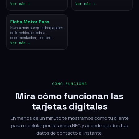
Ver más →
Ver más →
Vehículos
Ficha Motor Pass
Nunca más busques los papeles
de tu vehículo: toda la
documentación, siempre
disponible con un solo toque.
Ver más →
CÓMO FUNCIONA
Mira cómo funcionan las
tarjetas digitales
En menos de un minuto te mostramos cómo tu cliente
pasa el celular por la tarjeta NFC y accede a todos tus
datos de contacto al instante.