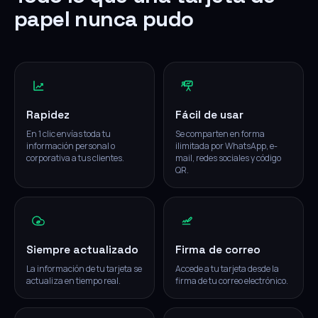
papel nunca pudo
Rapidez
Fácil de usar
En 1 clic envías toda tu
Se comparten en forma
información personal o
ilimitada por WhatsApp, e-
corporativa a tus clientes.
mail, redes sociales y código
QR.
Siempre actualizado
Firma de correo
La información de tu tarjeta se
Accede a tu tarjeta desde la
actualiza en tiempo real.
firma de tu correo electrónico.