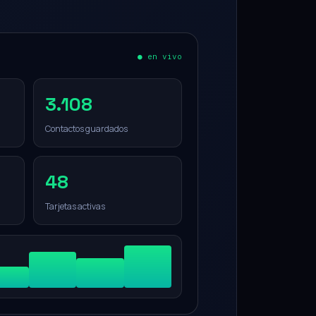
● en vivo
3.108
Contactos guardados
48
Tarjetas activas