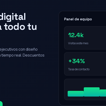
igital
Panel de equipo
 todo tu
12.4k
Visitas este mes
0 ejecutivos con diseño
en tiempo real. Descuentos
+34%
Tasa de contacto