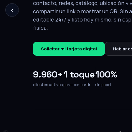
‹
tu perfil completo: contacto, redes, ca
y video. Editable en cualquier momento
Solicitar mi tarjeta
Hablar con un e
9.960+
1 toque
100%
clientes activos
para compartir
sin papel