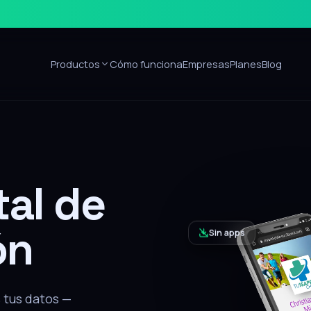
Productos
Cómo funciona
Empresas
Planes
Blog
Sin apps
ón
alar nada, recibe