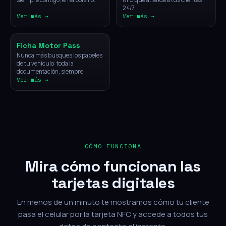
24/7.
Ver más →
Ver más →
Vehículos
Ficha Motor Pass
Nunca más busques los papeles
de tu vehículo: toda la
documentación, siempre
disponible con un solo toque.
Ver más →
CÓMO FUNCIONA
Mira cómo funcionan las
tarjetas digitales
En menos de un minuto te mostramos cómo tu cliente
pasa el celular por la tarjeta NFC y accede a todos tus