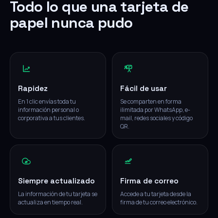
Todo lo que una tarjeta de
papel nunca pudo
Rapidez
Fácil de usar
En 1 clic envías toda tu
Se comparten en forma
información personal o
ilimitada por WhatsApp, e-
corporativa a tus clientes.
mail, redes sociales y código
QR.
Siempre actualizado
Firma de correo
La información de tu tarjeta se
Accede a tu tarjeta desde la
actualiza en tiempo real.
firma de tu correo electrónico.