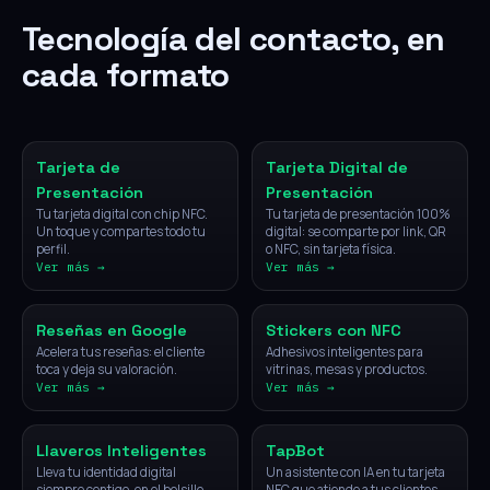
Tecnología del contacto, en
cada formato
NFC
Digital
Tarjeta de
Tarjeta Digital de
Presentación
Presentación
Tu tarjeta digital con chip NFC.
Tu tarjeta de presentación 100%
Un toque y compartes todo tu
digital: se comparte por link, QR
perfil.
o NFC, sin tarjeta física.
Ver más →
Ver más →
NFC
NFC
Reseñas en Google
Stickers con NFC
Acelera tus reseñas: el cliente
Adhesivos inteligentes para
toca y deja su valoración.
vitrinas, mesas y productos.
Ver más →
Ver más →
NFC
IA
Llaveros Inteligentes
TapBot
Lleva tu identidad digital
Un asistente con IA en tu tarjeta
siempre contigo, en el bolsillo.
NFC que atiende a tus clientes