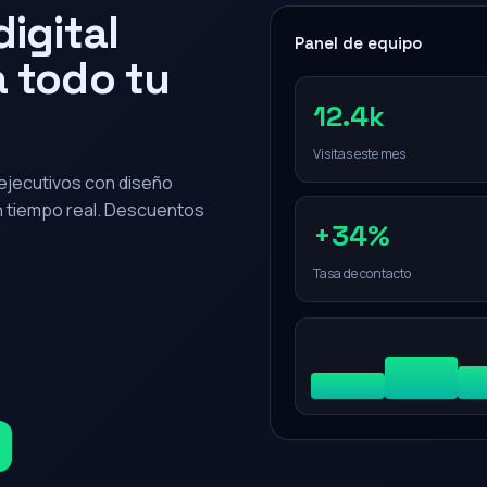
igital
Panel de equipo
 todo tu
12.4k
Visitas este mes
0 ejecutivos con diseño
en tiempo real. Descuentos
+34%
Tasa de contacto