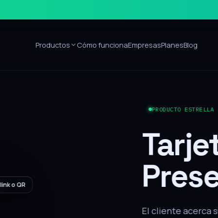
Productos
Cómo funciona
Empresas
Planes
Blog
Sin apps
ón
alar nada, recibe