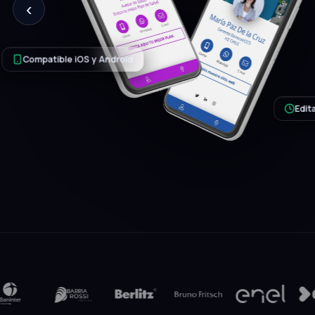
‹
tu perfil completo: contacto, redes, ca
y video. Editable en cualquier momento
Solicitar mi tarjeta
Hablar con un e
9.960+
1 toque
100%
clientes activos
para compartir
sin papel