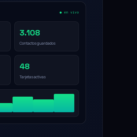
● en vivo
3.108
Contactos guardados
48
Tarjetas activas