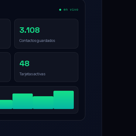
● en vivo
3.108
Contactos guardados
48
Tarjetas activas