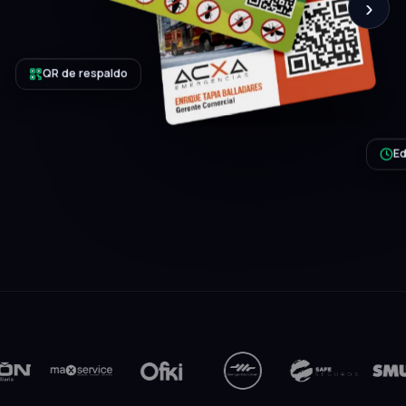
›
Editable 24/7