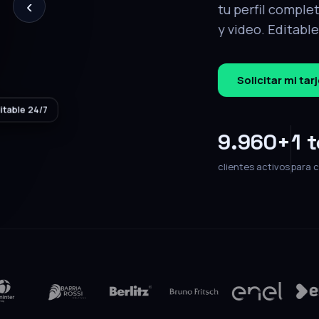
‹
tu perfil completo: contacto, redes, ca
y video. Editable en cualquier momento
Solicitar mi tarjeta
Hablar con un e
9.960+
1 toque
100%
clientes activos
para compartir
sin papel