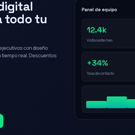
igital
Panel de equipo
 todo tu
12.4k
Visitas este mes
0 ejecutivos con diseño
en tiempo real. Descuentos
+34%
Tasa de contacto