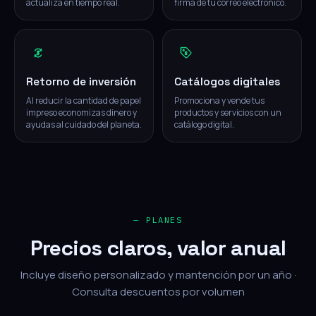
actualiza en tiempo real.
firma de tu correo electrónico.
Retorno de inversión
Catálogos digitales
Al reducir la cantidad de papel
Promociona y vende tus
impreso economizas dinero y
productos y servicios con un
ayudas al cuidado del planeta.
catálogo digital.
— PLANES
Precios claros, valor anual
Incluye diseño personalizado y mantención por un año ·
Consulta descuentos por volumen