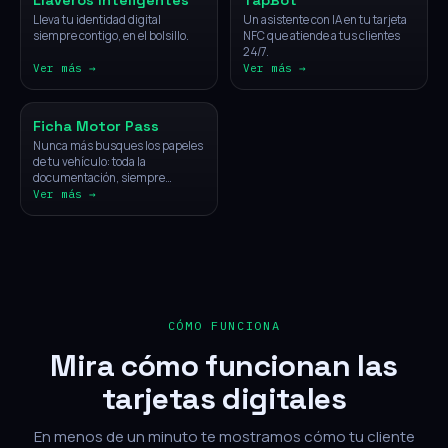
Llaveros Inteligentes
TapBot
Lleva tu identidad digital
Un asistente con IA en tu tarjeta
siempre contigo, en el bolsillo.
NFC que atiende a tus clientes
24/7.
Ver más →
Ver más →
Vehículos
Ficha Motor Pass
Nunca más busques los papeles
de tu vehículo: toda la
documentación, siempre
disponible con un solo toque.
Ver más →
CÓMO FUNCIONA
Mira cómo funcionan las
tarjetas digitales
En menos de un minuto te mostramos cómo tu cliente