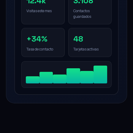
12.4k
3.108
Visitas este mes
Contactos
guardados
+34%
48
Tasa de contacto
Tarjetas activas