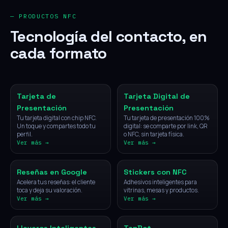
— PRODUCTOS NFC
Tecnología del contacto, en
cada formato
NFC
Digital
Tarjeta de
Tarjeta Digital de
Presentación
Presentación
Tu tarjeta digital con chip NFC.
Tu tarjeta de presentación 100%
Un toque y compartes todo tu
digital: se comparte por link, QR
perfil.
o NFC, sin tarjeta física.
Ver más →
Ver más →
NFC
NFC
Reseñas en Google
Stickers con NFC
Acelera tus reseñas: el cliente
Adhesivos inteligentes para
toca y deja su valoración.
vitrinas, mesas y productos.
Ver más →
Ver más →
NFC
IA