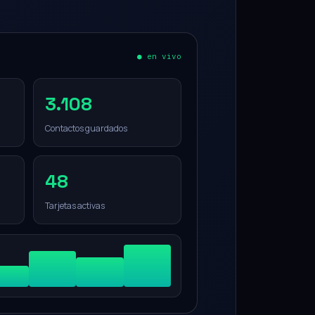
● en vivo
3.108
Contactos guardados
48
Tarjetas activas