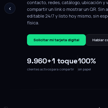
‹
tu perfil completo: contacto, redes, ca
y video. Editable en cualquier momento
Solicitar mi tarjeta
Hablar con un e
9.960+
1 toque
100%
clientes activos
para compartir
sin papel