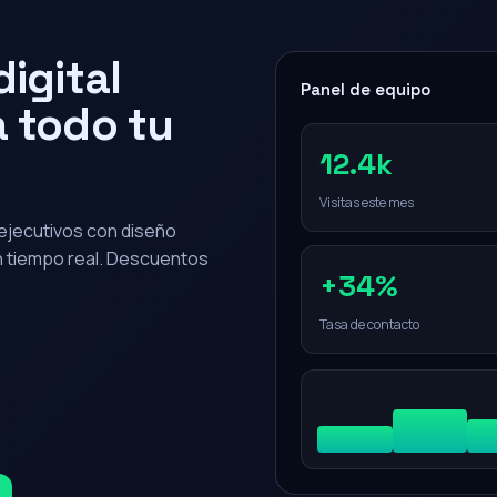
igital
Panel de equipo
 todo tu
12.4k
Visitas este mes
0 ejecutivos con diseño
en tiempo real. Descuentos
+34%
Tasa de contacto