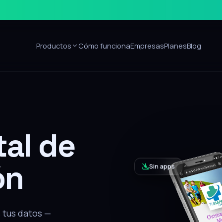
Productos
Cómo funciona
Empresas
Planes
Blog
Sin apps
ón
alar nada, recibe