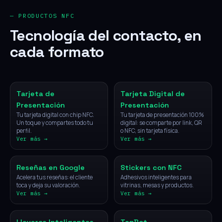
— PRODUCTOS NFC
Tecnología del contacto, en
cada formato
NFC
Digital
Tarjeta de
Tarjeta Digital de
Presentación
Presentación
Tu tarjeta digital con chip NFC.
Tu tarjeta de presentación 100%
Un toque y compartes todo tu
digital: se comparte por link, QR
perfil.
o NFC, sin tarjeta física.
Ver más →
Ver más →
NFC
NFC
Reseñas en Google
Stickers con NFC
Acelera tus reseñas: el cliente
Adhesivos inteligentes para
toca y deja su valoración.
vitrinas, mesas y productos.
Ver más →
Ver más →
NFC
IA