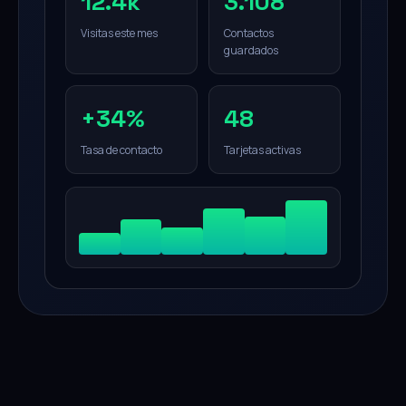
12.4k
3.108
Visitas este mes
Contactos
guardados
+34%
48
Tasa de contacto
Tarjetas activas