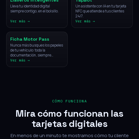
Llaveros Inteligentes
TapBot
Lleva tu identidad digital
Un asistente con IA en tu tarjeta
siempre contigo, en el bolsillo.
NFC que atiende a tus clientes
24/7.
Ver más →
Ver más →
Vehículos
Ficha Motor Pass
Nunca más busques los papeles
de tu vehículo: toda la
documentación, siempre
disponible con un solo toque.
Ver más →
CÓMO FUNCIONA
Mira cómo funcionan las
tarjetas digitales
En menos de un minuto te mostramos cómo tu cliente