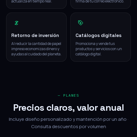
actualiza en tiempo real.
firma de tu correo electrónico.
Retorno de inversión
Catálogos digitales
Al reducir la cantidad de papel
Promociona y vende tus
impreso economizas dinero y
productos y servicios con un
ayudas al cuidado del planeta.
catálogo digital.
— PLANES
Precios claros, valor anual
Incluye diseño personalizado y mantención por un año ·
Consulta descuentos por volumen