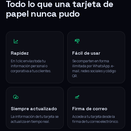
Todo lo que una tarjeta de
papel nunca pudo
Rapidez
Fácil de usar
En 1 clic envías toda tu
Se comparten en forma
información personal o
ilimitada por WhatsApp, e-
corporativa a tus clientes.
mail, redes sociales y código
QR.
Siempre actualizado
Firma de correo
La información de tu tarjeta se
Accede a tu tarjeta desde la
actualiza en tiempo real.
firma de tu correo electrónico.