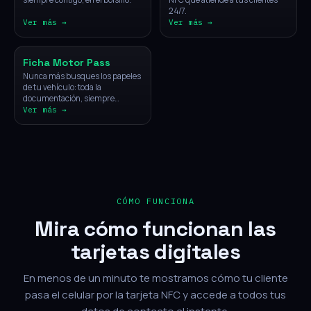
24/7.
Ver más →
Ver más →
Vehículos
Ficha Motor Pass
Nunca más busques los papeles
de tu vehículo: toda la
documentación, siempre
disponible con un solo toque.
Ver más →
CÓMO FUNCIONA
Mira cómo funcionan las
tarjetas digitales
En menos de un minuto te mostramos cómo tu cliente
pasa el celular por la tarjeta NFC y accede a todos tus