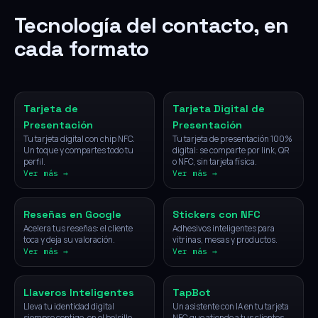
Tecnología del contacto, en
cada formato
NFC
Digital
Tarjeta de
Tarjeta Digital de
Presentación
Presentación
Tu tarjeta digital con chip NFC.
Tu tarjeta de presentación 100%
Un toque y compartes todo tu
digital: se comparte por link, QR
perfil.
o NFC, sin tarjeta física.
Ver más →
Ver más →
NFC
NFC
Reseñas en Google
Stickers con NFC
Acelera tus reseñas: el cliente
Adhesivos inteligentes para
toca y deja su valoración.
vitrinas, mesas y productos.
Ver más →
Ver más →
NFC
IA
Llaveros Inteligentes
TapBot
Lleva tu identidad digital
Un asistente con IA en tu tarjeta
siempre contigo, en el bolsillo.
NFC que atiende a tus clientes