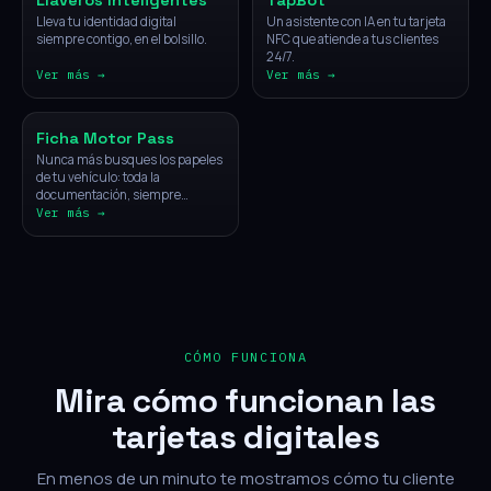
Llaveros Inteligentes
TapBot
Lleva tu identidad digital
Un asistente con IA en tu tarjeta
siempre contigo, en el bolsillo.
NFC que atiende a tus clientes
24/7.
Ver más →
Ver más →
Vehículos
Ficha Motor Pass
Nunca más busques los papeles
de tu vehículo: toda la
documentación, siempre
disponible con un solo toque.
Ver más →
CÓMO FUNCIONA
Mira cómo funcionan las
tarjetas digitales
En menos de un minuto te mostramos cómo tu cliente