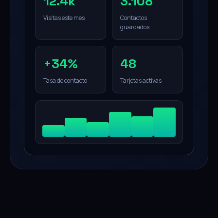
12.4k
3.108
Visitas este mes
Contactos
guardados
+34%
48
Tasa de contacto
Tarjetas activas