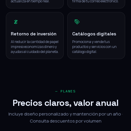
actualiza en tiempo real.
firma de tu correo electrónico.
Retorno de inversión
Catálogos digitales
Al reducir la cantidad de papel
Promociona y vende tus
impreso economizas dinero y
productos y servicios con un
ayudas al cuidado del planeta.
catálogo digital.
— PLANES
Precios claros, valor anual
Incluye diseño personalizado y mantención por un año ·
Consulta descuentos por volumen