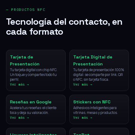
— PRODUCTOS NFC
Tecnología del contacto, en
cada formato
NFC
Digital
Tarjeta de
Tarjeta Digital de
Presentación
Presentación
Tu tarjeta digital con chip NFC.
Tu tarjeta de presentación 100%
Un toque y compartes todo tu
digital: se comparte por link, QR
perfil.
o NFC, sin tarjeta física.
Ver más →
Ver más →
NFC
NFC
Reseñas en Google
Stickers con NFC
Acelera tus reseñas: el cliente
Adhesivos inteligentes para
toca y deja su valoración.
vitrinas, mesas y productos.
Ver más →
Ver más →
NFC
IA