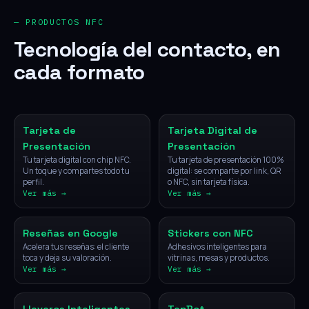
— PRODUCTOS NFC
Tecnología del contacto, en
cada formato
NFC
Digital
Tarjeta de
Tarjeta Digital de
Presentación
Presentación
Tu tarjeta digital con chip NFC.
Tu tarjeta de presentación 100%
Un toque y compartes todo tu
digital: se comparte por link, QR
perfil.
o NFC, sin tarjeta física.
Ver más →
Ver más →
NFC
NFC
Reseñas en Google
Stickers con NFC
Acelera tus reseñas: el cliente
Adhesivos inteligentes para
toca y deja su valoración.
vitrinas, mesas y productos.
Ver más →
Ver más →
NFC
IA