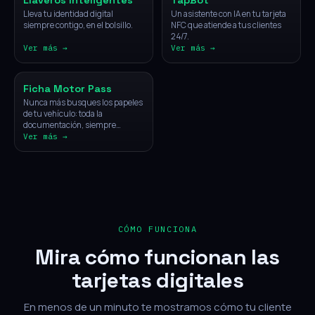
Llaveros Inteligentes
TapBot
Lleva tu identidad digital
Un asistente con IA en tu tarjeta
siempre contigo, en el bolsillo.
NFC que atiende a tus clientes
24/7.
Ver más →
Ver más →
Vehículos
Ficha Motor Pass
Nunca más busques los papeles
de tu vehículo: toda la
documentación, siempre
disponible con un solo toque.
Ver más →
CÓMO FUNCIONA
Mira cómo funcionan las
tarjetas digitales
En menos de un minuto te mostramos cómo tu cliente