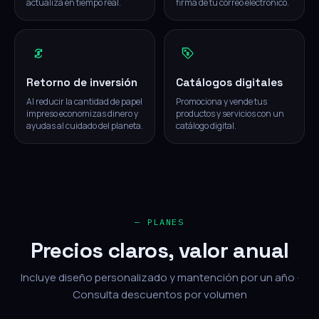
actualiza en tiempo real.
firma de tu correo electrónico.
Retorno de inversión
Catálogos digitales
Al reducir la cantidad de papel
Promociona y vende tus
impreso economizas dinero y
productos y servicios con un
ayudas al cuidado del planeta.
catálogo digital.
— PLANES
Precios claros, valor anual
Incluye diseño personalizado y mantención por un año ·
Consulta descuentos por volumen