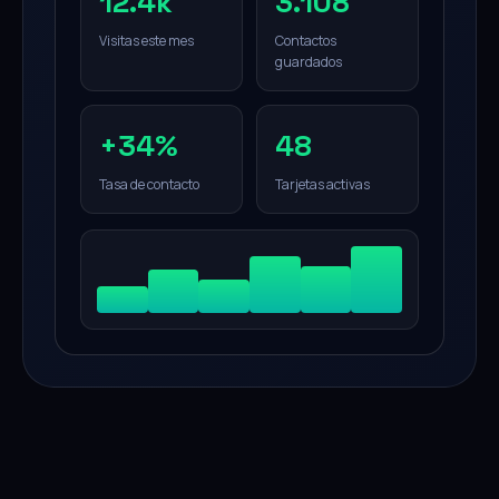
12.4k
3.108
Visitas este mes
Contactos
guardados
+34%
48
Tasa de contacto
Tarjetas activas