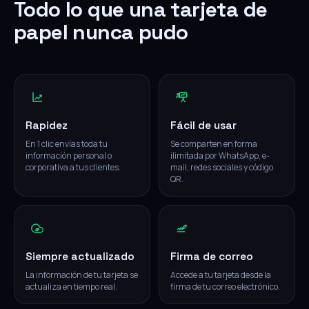
Todo lo que una tarjeta de
papel nunca pudo
Rapidez
Fácil de usar
En 1 clic envías toda tu
Se comparten en forma
información personal o
ilimitada por WhatsApp, e-
corporativa a tus clientes.
mail, redes sociales y código
QR.
Siempre actualizado
Firma de correo
La información de tu tarjeta se
Accede a tu tarjeta desde la
actualiza en tiempo real.
firma de tu correo electrónico.