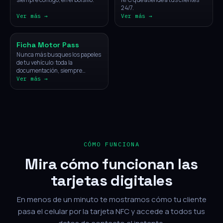
24/7.
Ver más →
Ver más →
Vehículos
Ficha Motor Pass
Nunca más busques los papeles
de tu vehículo: toda la
documentación, siempre
disponible con un solo toque.
Ver más →
CÓMO FUNCIONA
Mira cómo funcionan las
tarjetas digitales
En menos de un minuto te mostramos cómo tu cliente
pasa el celular por la tarjeta NFC y accede a todos tus