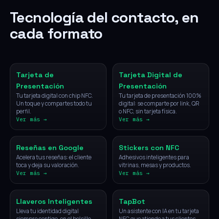
Tecnología del contacto, en
cada formato
NFC
Digital
Tarjeta de
Tarjeta Digital de
Presentación
Presentación
Tu tarjeta digital con chip NFC.
Tu tarjeta de presentación 100%
Un toque y compartes todo tu
digital: se comparte por link, QR
perfil.
o NFC, sin tarjeta física.
Ver más →
Ver más →
NFC
NFC
Reseñas en Google
Stickers con NFC
Acelera tus reseñas: el cliente
Adhesivos inteligentes para
toca y deja su valoración.
vitrinas, mesas y productos.
Ver más →
Ver más →
NFC
IA
Llaveros Inteligentes
TapBot
Lleva tu identidad digital
Un asistente con IA en tu tarjeta
siempre contigo, en el bolsillo.
NFC que atiende a tus clientes