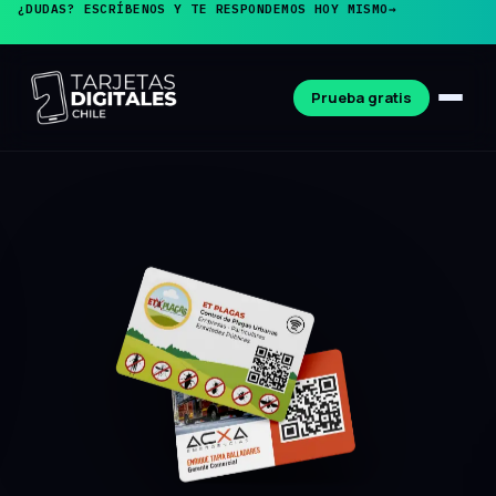
¿DUDAS? ESCRÍBENOS Y TE RESPONDEMOS HOY MISMO
→
Prueba gratis