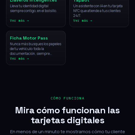
Llaveros Inteligentes
TapBot
Lleva tu identidad digital
Un asistente con IA en tu tarjeta
siempre contigo, en el bolsillo.
NFC que atiende a tus clientes
24/7.
Ver más →
Ver más →
Vehículos
Ficha Motor Pass
Nunca más busques los papeles
de tu vehículo: toda la
documentación, siempre
disponible con un solo toque.
Ver más →
CÓMO FUNCIONA
Mira cómo funcionan las
tarjetas digitales
En menos de un minuto te mostramos cómo tu cliente