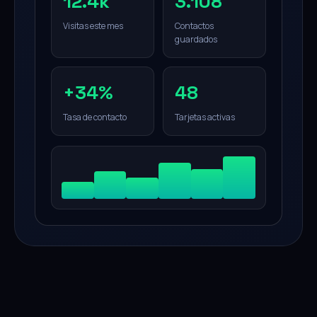
12.4k
3.108
Visitas este mes
Contactos
guardados
+34%
48
Tasa de contacto
Tarjetas activas