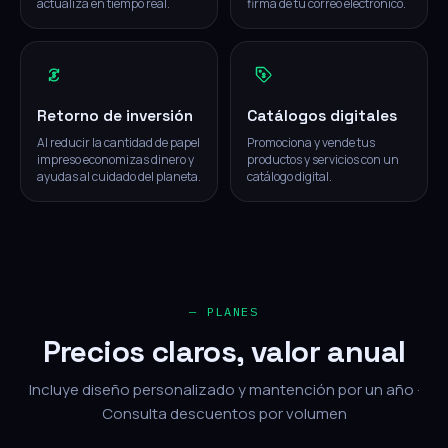
actualiza en tiempo real.
firma de tu correo electrónico.
Retorno de inversión
Catálogos digitales
Al reducir la cantidad de papel
Promociona y vende tus
impreso economizas dinero y
productos y servicios con un
ayudas al cuidado del planeta.
catálogo digital.
— PLANES
Precios claros, valor anual
Incluye diseño personalizado y mantención por un año ·
Consulta descuentos por volumen