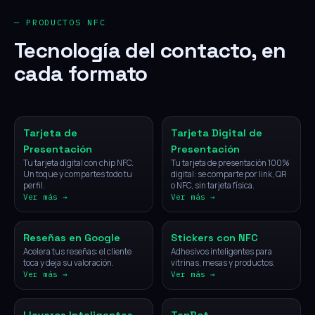
— PRODUCTOS NFC
Tecnología del contacto, en
cada formato
NFC
Digital
Tarjeta de
Tarjeta Digital de
Presentación
Presentación
Tu tarjeta digital con chip NFC.
Tu tarjeta de presentación 100%
Un toque y compartes todo tu
digital: se comparte por link, QR
perfil.
o NFC, sin tarjeta física.
Ver más →
Ver más →
NFC
NFC
Reseñas en Google
Stickers con NFC
Acelera tus reseñas: el cliente
Adhesivos inteligentes para
toca y deja su valoración.
vitrinas, mesas y productos.
Ver más →
Ver más →
NFC
IA