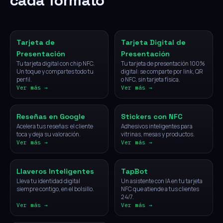
cada formato
NFC
Digital
Tarjeta de
Tarjeta Digital de
Presentación
Presentación
Tu tarjeta digital con chip NFC.
Tu tarjeta de presentación 100%
Un toque y compartes todo tu
digital: se comparte por link, QR
perfil.
o NFC, sin tarjeta física.
Ver más →
Ver más →
NFC
NFC
Reseñas en Google
Stickers con NFC
Acelera tus reseñas: el cliente
Adhesivos inteligentes para
toca y deja su valoración.
vitrinas, mesas y productos.
Ver más →
Ver más →
NFC
IA
Llaveros Inteligentes
TapBot
Lleva tu identidad digital
Un asistente con IA en tu tarjeta
siempre contigo, en el bolsillo.
NFC que atiende a tus clientes
24/7.
Ver más →
Ver más →
Vehículos