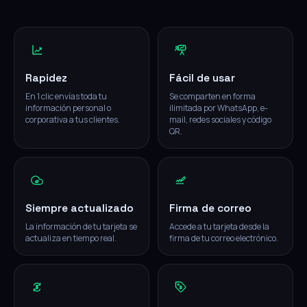
Rapidez
Fácil de usar
En 1 clic envías toda tu
Se comparten en forma
información personal o
ilimitada por WhatsApp, e-
corporativa a tus clientes.
mail, redes sociales y código
QR.
Siempre actualizado
Firma de correo
La información de tu tarjeta se
Accede a tu tarjeta desde la
actualiza en tiempo real.
firma de tu correo electrónico.