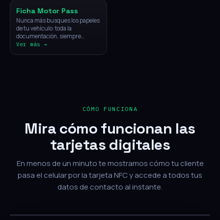
Ficha Motor Pass
Nunca más busques los papeles
de tu vehículo: toda la
documentación, siempre
disponible con un solo toque.
Ver más →
CÓMO FUNCIONA
Mira cómo funcionan las
tarjetas digitales
En menos de un minuto te mostramos cómo tu cliente
pasa el celular por la tarjeta NFC y accede a todos tus
datos de contacto al instante.