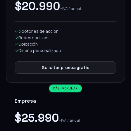
$20.990
+IVA / anual
✓
3 botones de acción
✓
Redes sociales
✓
Ubicación
✓
Diseño personalizado
Solicitar prueba gratis
MÁS POPULAR
Empresa
$25.990
+IVA / anual