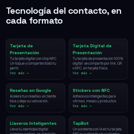
Tecnología del contacto, en
cada formato
NFC
Digital
Tarjeta de
Tarjeta Digital de
Presentación
Presentación
Tu tarjeta digital con chip NFC.
Tu tarjeta de presentación 100%
Un toque y compartes todo tu
digital: se comparte por link, QR
perfil.
o NFC, sin tarjeta física.
Ver más →
Ver más →
NFC
NFC
Reseñas en Google
Stickers con NFC
Acelera tus reseñas: el cliente
Adhesivos inteligentes para
toca y deja su valoración.
vitrinas, mesas y productos.
Ver más →
Ver más →
NFC
IA
Llaveros Inteligentes
TapBot
Lleva tu identidad digital
Un asistente con IA en tu tarjeta
siempre contigo, en el bolsillo.
NFC que atiende a tus clientes