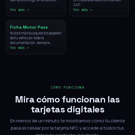
24/7.
Ver más →
Ver más →
Vehículos
Ficha Motor Pass
Nunca más busques los papeles
de tu vehículo: toda la
documentación, siempre
disponible con un solo toque.
Ver más →
CÓMO FUNCIONA
Mira cómo funcionan las
tarjetas digitales
En menos de un minuto te mostramos cómo tu cliente
pasa el celular por la tarjeta NFC y accede a todos tus