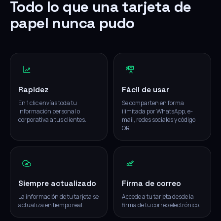
Todo lo que una tarjeta de
papel nunca pudo
Rapidez
Fácil de usar
En 1 clic envías toda tu
Se comparten en forma
información personal o
ilimitada por WhatsApp, e-
corporativa a tus clientes.
mail, redes sociales y código
QR.
Siempre actualizado
Firma de correo
La información de tu tarjeta se
Accede a tu tarjeta desde la
actualiza en tiempo real.
firma de tu correo electrónico.