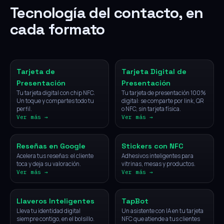
Tecnología del contacto, en
cada formato
NFC
Digital
Tarjeta de
Tarjeta Digital de
Presentación
Presentación
Tu tarjeta digital con chip NFC.
Tu tarjeta de presentación 100%
Un toque y compartes todo tu
digital: se comparte por link, QR
perfil.
o NFC, sin tarjeta física.
Ver más →
Ver más →
NFC
NFC
Reseñas en Google
Stickers con NFC
Acelera tus reseñas: el cliente
Adhesivos inteligentes para
toca y deja su valoración.
vitrinas, mesas y productos.
Ver más →
Ver más →
NFC
IA
Llaveros Inteligentes
TapBot
Lleva tu identidad digital
Un asistente con IA en tu tarjeta
siempre contigo, en el bolsillo.
NFC que atiende a tus clientes