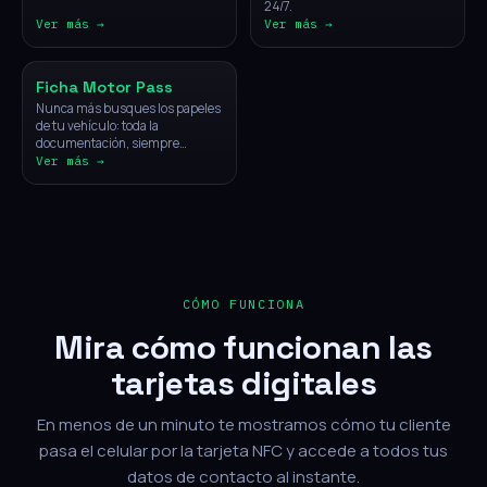
24/7.
Ver más →
Ver más →
Vehículos
Ficha Motor Pass
Nunca más busques los papeles
de tu vehículo: toda la
documentación, siempre
disponible con un solo toque.
Ver más →
CÓMO FUNCIONA
Mira cómo funcionan las
tarjetas digitales
En menos de un minuto te mostramos cómo tu cliente
pasa el celular por la tarjeta NFC y accede a todos tus
datos de contacto al instante.