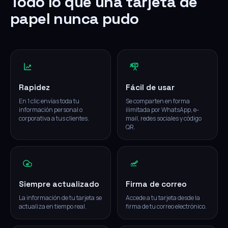
Todo lo que una tarjeta de
papel nunca pudo
Rapidez
Fácil de usar
En 1 clic envías toda tu
Se comparten en forma
información personal o
ilimitada por WhatsApp, e-
corporativa a tus clientes.
mail, redes sociales y código
QR.
Siempre actualizado
Firma de correo
La información de tu tarjeta se
Accede a tu tarjeta desde la
actualiza en tiempo real.
firma de tu correo electrónico.