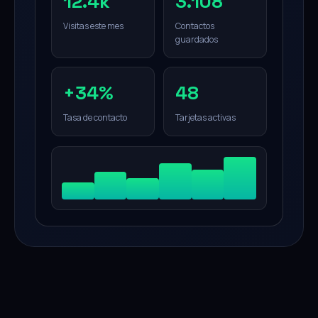
12.4k
3.108
Visitas este mes
Contactos
guardados
+34%
48
Tasa de contacto
Tarjetas activas