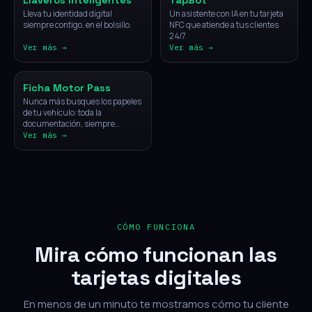
Llaveros Inteligentes
TapBot
Lleva tu identidad digital
Un asistente con IA en tu tarjeta
siempre contigo, en el bolsillo.
NFC que atiende a tus clientes
24/7.
Ver más →
Ver más →
Vehículos
Ficha Motor Pass
Nunca más busques los papeles
de tu vehículo: toda la
documentación, siempre
disponible con un solo toque.
Ver más →
CÓMO FUNCIONA
Mira cómo funcionan las
tarjetas digitales
En menos de un minuto te mostramos cómo tu cliente