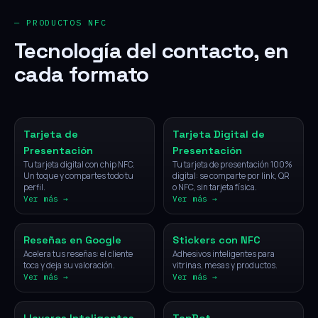
— PRODUCTOS NFC
Tecnología del contacto, en
cada formato
NFC
Digital
Tarjeta de
Tarjeta Digital de
Presentación
Presentación
Tu tarjeta digital con chip NFC.
Tu tarjeta de presentación 100%
Un toque y compartes todo tu
digital: se comparte por link, QR
perfil.
o NFC, sin tarjeta física.
Ver más →
Ver más →
NFC
NFC
Reseñas en Google
Stickers con NFC
Acelera tus reseñas: el cliente
Adhesivos inteligentes para
toca y deja su valoración.
vitrinas, mesas y productos.
Ver más →
Ver más →
NFC
IA