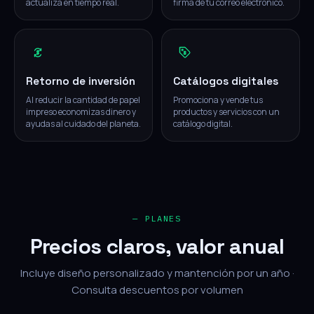
actualiza en tiempo real.
firma de tu correo electrónico.
Retorno de inversión
Catálogos digitales
Al reducir la cantidad de papel
Promociona y vende tus
impreso economizas dinero y
productos y servicios con un
ayudas al cuidado del planeta.
catálogo digital.
— PLANES
Precios claros, valor anual
Incluye diseño personalizado y mantención por un año ·
Consulta descuentos por volumen