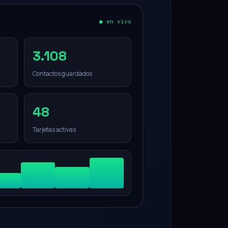
● en vivo
3.108
Contactos guardados
48
Tarjetas activas