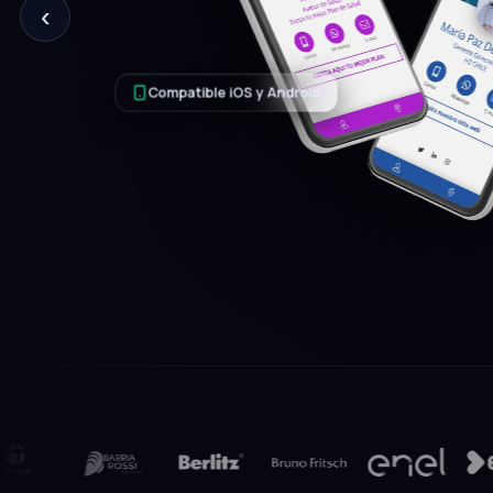
‹
tu perfil completo: contacto, redes, ca
y video. Editable en cualquier momento
Solicitar mi tarjeta
Hablar con un e
9.960+
1 toque
100%
clientes activos
para compartir
sin papel