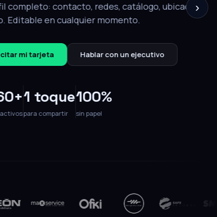
›
Editable 24/7