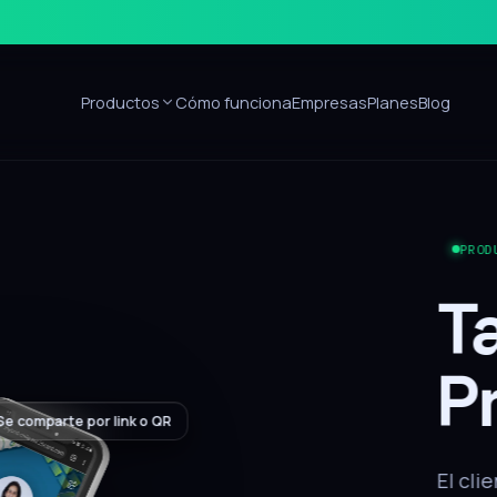
Productos
Cómo funciona
Empresas
Planes
Blog
Sin apps
ón
alar nada, recibe