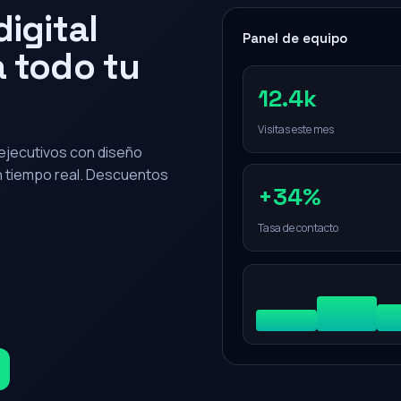
igital
Panel de equipo
 todo tu
12.4k
Visitas este mes
0 ejecutivos con diseño
en tiempo real. Descuentos
+34%
Tasa de contacto