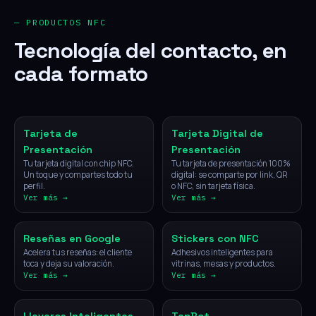
— PRODUCTOS NFC
Tecnología del contacto, en
cada formato
NFC
Digital
Tarjeta de
Tarjeta Digital de
Presentación
Presentación
Tu tarjeta digital con chip NFC.
Tu tarjeta de presentación 100%
Un toque y compartes todo tu
digital: se comparte por link, QR
perfil.
o NFC, sin tarjeta física.
Ver más →
Ver más →
NFC
NFC
Reseñas en Google
Stickers con NFC
Acelera tus reseñas: el cliente
Adhesivos inteligentes para
toca y deja su valoración.
vitrinas, mesas y productos.
Ver más →
Ver más →
NFC
IA