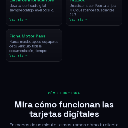
Llaveros Inteligentes
TapBot
Lleva tu identidad digital
Un asistente con IA en tu tarjeta
siempre contigo, en el bolsillo.
NFC que atiende a tus clientes
24/7.
Ver más →
Ver más →
Vehículos
Ficha Motor Pass
Nunca más busques los papeles
de tu vehículo: toda la
documentación, siempre
disponible con un solo toque.
Ver más →
CÓMO FUNCIONA
Mira cómo funcionan las
tarjetas digitales
En menos de un minuto te mostramos cómo tu cliente