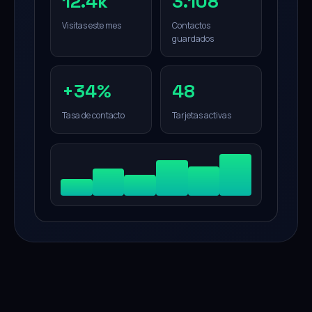
12.4k
3.108
Visitas este mes
Contactos
guardados
+34%
48
Tasa de contacto
Tarjetas activas