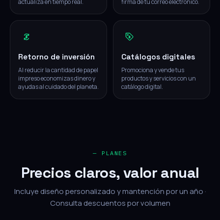
actualiza en tiempo real.
firma de tu correo electrónico.
Retorno de inversión
Catálogos digitales
Al reducir la cantidad de papel
Promociona y vende tus
impreso economizas dinero y
productos y servicios con un
ayudas al cuidado del planeta.
catálogo digital.
— PLANES
Precios claros, valor anual
Incluye diseño personalizado y mantención por un año ·
Consulta descuentos por volumen