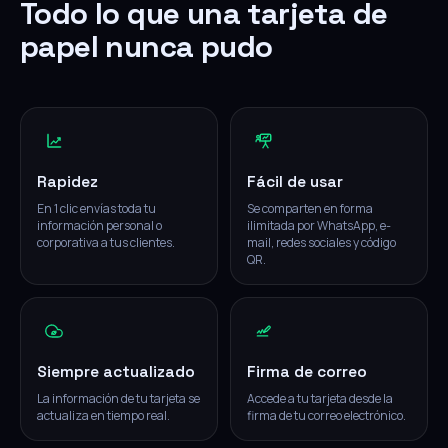
Todo lo que una tarjeta de
papel nunca pudo
Rapidez
Fácil de usar
En 1 clic envías toda tu
Se comparten en forma
información personal o
ilimitada por WhatsApp, e-
corporativa a tus clientes.
mail, redes sociales y código
QR.
Siempre actualizado
Firma de correo
La información de tu tarjeta se
Accede a tu tarjeta desde la
actualiza en tiempo real.
firma de tu correo electrónico.