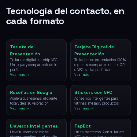
Tecnología del contacto, en
cada formato
NFC
Digital
Tarjeta de
Tarjeta Digital de
Presentación
Presentación
Tu tarjeta digital con chip NFC.
Tu tarjeta de presentación 100%
Un toque y compartes todo tu
digital: se comparte por link, QR
perfil.
o NFC, sin tarjeta física.
Ver más →
Ver más →
NFC
NFC
Reseñas en Google
Stickers con NFC
Acelera tus reseñas: el cliente
Adhesivos inteligentes para
toca y deja su valoración.
vitrinas, mesas y productos.
Ver más →
Ver más →
NFC
IA
Llaveros Inteligentes
TapBot
Lleva tu identidad digital
Un asistente con IA en tu tarjeta
siempre contigo, en el bolsillo.
NFC que atiende a tus clientes