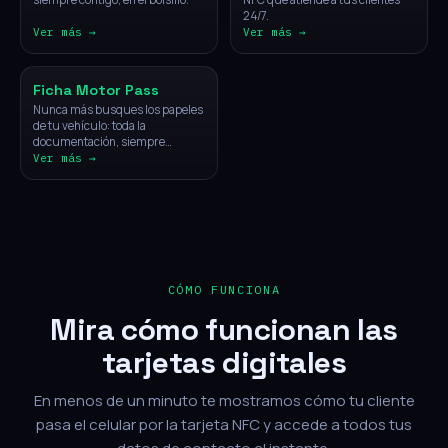
24/7.
Ver más →
Ver más →
Vehículos
Ficha Motor Pass
Nunca más busques los papeles
de tu vehículo: toda la
documentación, siempre
disponible con un solo toque.
Ver más →
CÓMO FUNCIONA
Mira cómo funcionan las
tarjetas digitales
En menos de un minuto te mostramos cómo tu cliente
pasa el celular por la tarjeta NFC y accede a todos tus