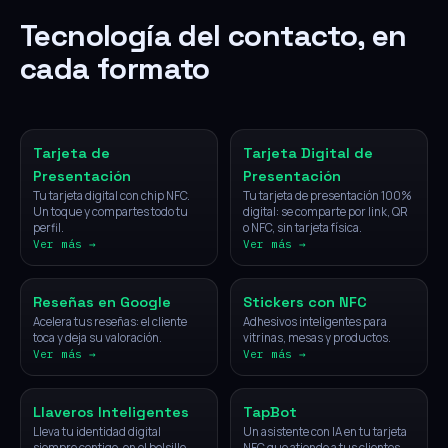
Tecnología del contacto, en
cada formato
NFC
Digital
Tarjeta de
Tarjeta Digital de
Presentación
Presentación
Tu tarjeta digital con chip NFC.
Tu tarjeta de presentación 100%
Un toque y compartes todo tu
digital: se comparte por link, QR
perfil.
o NFC, sin tarjeta física.
Ver más →
Ver más →
NFC
NFC
Reseñas en Google
Stickers con NFC
Acelera tus reseñas: el cliente
Adhesivos inteligentes para
toca y deja su valoración.
vitrinas, mesas y productos.
Ver más →
Ver más →
NFC
IA
Llaveros Inteligentes
TapBot
Lleva tu identidad digital
Un asistente con IA en tu tarjeta
siempre contigo, en el bolsillo.
NFC que atiende a tus clientes