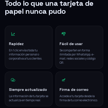
Todo lo que una tarjeta de
papel nunca pudo
Rapidez
Fácil de usar
En 1 clic envías toda tu
Se comparten en forma
información personal o
ilimitada por WhatsApp, e-
corporativa a tus clientes.
mail, redes sociales y código
QR.
Siempre actualizado
Firma de correo
La información de tu tarjeta se
Accede a tu tarjeta desde la
actualiza en tiempo real.
firma de tu correo electrónico.