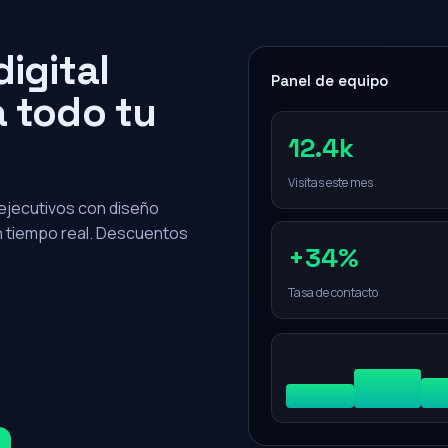
igital
Panel de equipo
 todo tu
12.4k
Visitas este mes
0 ejecutivos con diseño
en tiempo real. Descuentos
+34%
Tasa de contacto