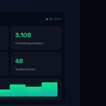
● en vivo
3.108
Contactos guardados
48
Tarjetas activas