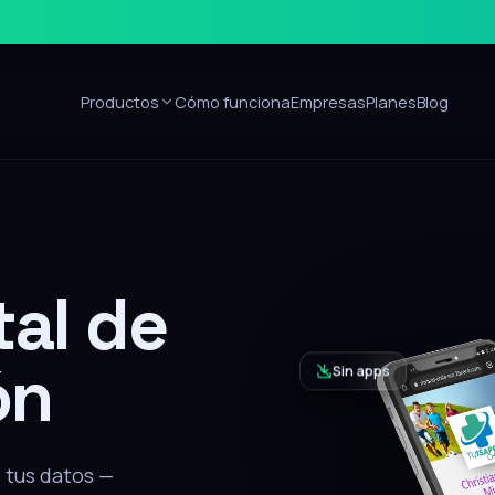
Productos
Cómo funciona
Empresas
Planes
Blog
Sin apps
ón
alar nada, recibe