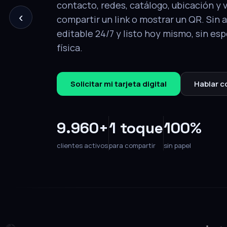
‹
tu perfil completo: contacto, redes, ca
y video. Editable en cualquier momento
Solicitar mi tarjeta
Hablar con un e
9.960+
1 toque
100%
clientes activos
para compartir
sin papel