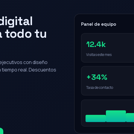
igital
Panel de equipo
 todo tu
12.4k
Visitas este mes
0 ejecutivos con diseño
en tiempo real. Descuentos
+34%
Tasa de contacto