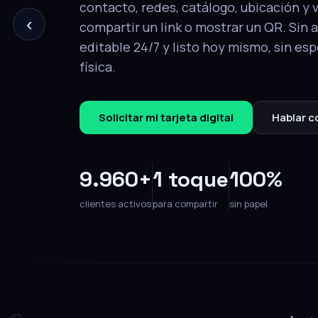
‹
tu perfil completo: contacto, redes, ca
y video. Editable en cualquier momento
Solicitar mi tarjeta
Hablar con un e
9.960+
1 toque
100%
clientes activos
para compartir
sin papel