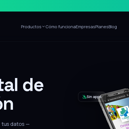
Productos
Cómo funciona
Empresas
Planes
Blog
Sin apps
ón
alar nada, recibe