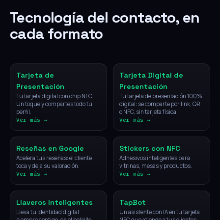
Tecnología del contacto, en
cada formato
NFC
Digital
Tarjeta de
Tarjeta Digital de
Presentación
Presentación
Tu tarjeta digital con chip NFC.
Tu tarjeta de presentación 100%
Un toque y compartes todo tu
digital: se comparte por link, QR
perfil.
o NFC, sin tarjeta física.
Ver más →
Ver más →
NFC
NFC
Reseñas en Google
Stickers con NFC
Acelera tus reseñas: el cliente
Adhesivos inteligentes para
toca y deja su valoración.
vitrinas, mesas y productos.
Ver más →
Ver más →
NFC
IA
Llaveros Inteligentes
TapBot
Lleva tu identidad digital
Un asistente con IA en tu tarjeta
siempre contigo, en el bolsillo.
NFC que atiende a tus clientes