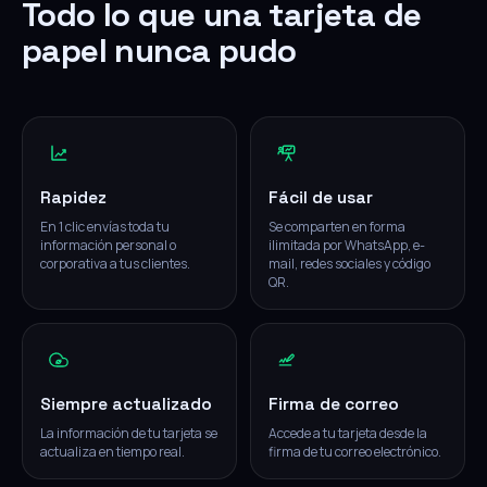
Todo lo que una tarjeta de
papel nunca pudo
Rapidez
Fácil de usar
En 1 clic envías toda tu
Se comparten en forma
información personal o
ilimitada por WhatsApp, e-
corporativa a tus clientes.
mail, redes sociales y código
QR.
Siempre actualizado
Firma de correo
La información de tu tarjeta se
Accede a tu tarjeta desde la
actualiza en tiempo real.
firma de tu correo electrónico.