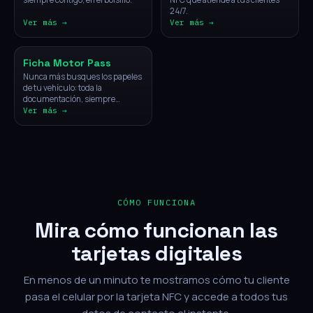
24/7.
Ver más →
Ver más →
Vehículos
Ficha Motor Pass
Nunca más busques los papeles
de tu vehículo: toda la
documentación, siempre
disponible con un solo toque.
Ver más →
CÓMO FUNCIONA
Mira cómo funcionan las
tarjetas digitales
En menos de un minuto te mostramos cómo tu cliente
pasa el celular por la tarjeta NFC y accede a todos tus