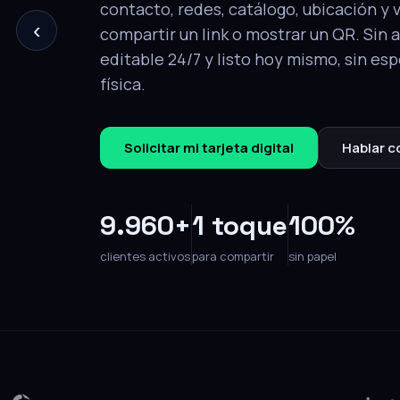
‹
tu perfil completo: contacto, redes, ca
y video. Editable en cualquier momento
Solicitar mi tarjeta
Hablar con un e
9.960+
1 toque
100%
clientes activos
para compartir
sin papel