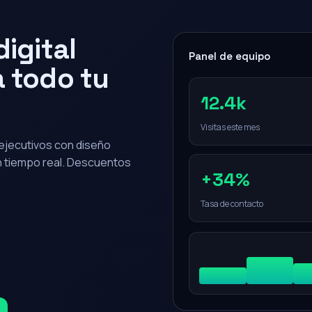
igital
Panel de equipo
 todo tu
12.4k
Visitas este mes
0 ejecutivos con diseño
en tiempo real. Descuentos
+34%
Tasa de contacto