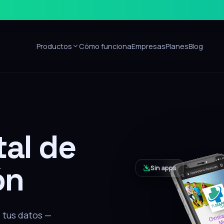
Productos
Cómo funciona
Empresas
Planes
Blog
Sin apps
ón
alar nada, recibe