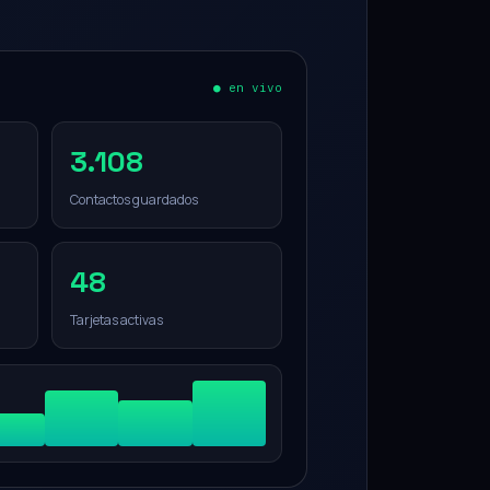
● en vivo
3.108
Contactos guardados
48
Tarjetas activas