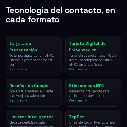
Tecnología del contacto, en
cada formato
NFC
Digital
Tarjeta de
Tarjeta Digital de
Presentación
Presentación
Tu tarjeta digital con chip NFC.
Tu tarjeta de presentación 100%
Un toque y compartes todo tu
digital: se comparte por link, QR
perfil.
o NFC, sin tarjeta física.
Ver más →
Ver más →
NFC
NFC
Reseñas en Google
Stickers con NFC
Acelera tus reseñas: el cliente
Adhesivos inteligentes para
toca y deja su valoración.
vitrinas, mesas y productos.
Ver más →
Ver más →
NFC
IA
Llaveros Inteligentes
TapBot
Lleva tu identidad digital
Un asistente con IA en tu tarjeta
siempre contigo, en el bolsillo.
NFC que atiende a tus clientes