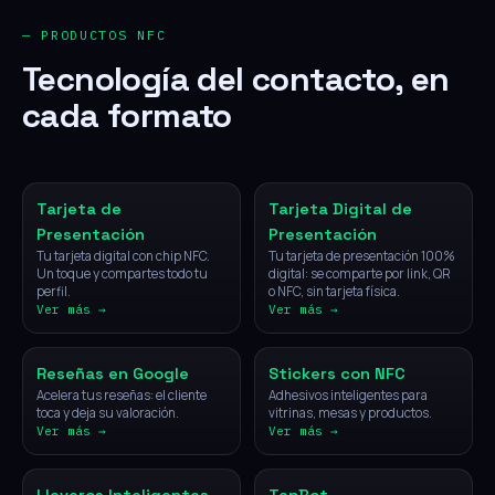
— PRODUCTOS NFC
Tecnología del contacto, en
cada formato
NFC
Digital
Tarjeta de
Tarjeta Digital de
Presentación
Presentación
Tu tarjeta digital con chip NFC.
Tu tarjeta de presentación 100%
Un toque y compartes todo tu
digital: se comparte por link, QR
perfil.
o NFC, sin tarjeta física.
Ver más →
Ver más →
NFC
NFC
Reseñas en Google
Stickers con NFC
Acelera tus reseñas: el cliente
Adhesivos inteligentes para
toca y deja su valoración.
vitrinas, mesas y productos.
Ver más →
Ver más →
NFC
IA