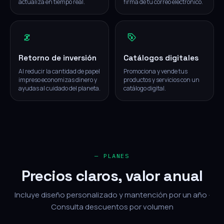
actualiza en tiempo real.
firma de tu correo electrónico.
Retorno de inversión
Catálogos digitales
Al reducir la cantidad de papel
Promociona y vende tus
impreso economizas dinero y
productos y servicios con un
ayudas al cuidado del planeta.
catálogo digital.
— PLANES
Precios claros, valor anual
Incluye diseño personalizado y mantención por un año ·
Consulta descuentos por volumen