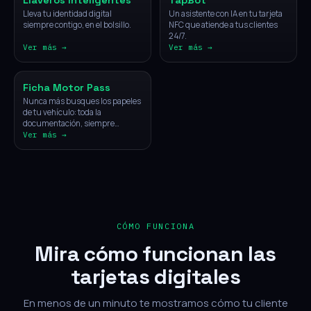
Llaveros Inteligentes
TapBot
Lleva tu identidad digital
Un asistente con IA en tu tarjeta
siempre contigo, en el bolsillo.
NFC que atiende a tus clientes
24/7.
Ver más →
Ver más →
Vehículos
Ficha Motor Pass
Nunca más busques los papeles
de tu vehículo: toda la
documentación, siempre
disponible con un solo toque.
Ver más →
CÓMO FUNCIONA
Mira cómo funcionan las
tarjetas digitales
En menos de un minuto te mostramos cómo tu cliente