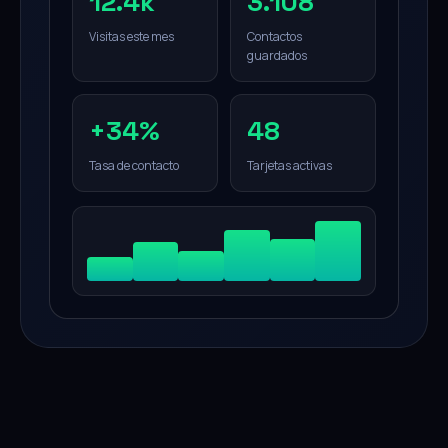
12.4k
3.108
Visitas este mes
Contactos
guardados
+34%
48
Tasa de contacto
Tarjetas activas