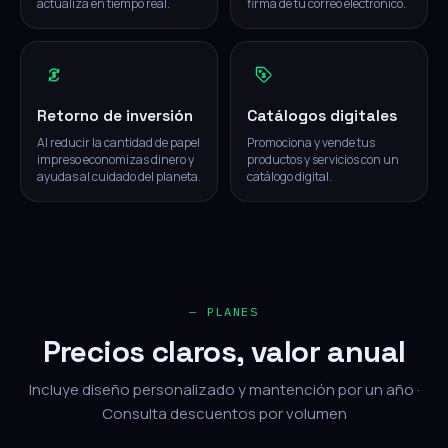
actualiza en tiempo real.
firma de tu correo electrónico.
Retorno de inversión
Catálogos digitales
Al reducir la cantidad de papel
Promociona y vende tus
impreso economizas dinero y
productos y servicios con un
ayudas al cuidado del planeta.
catálogo digital.
— PLANES
Precios claros, valor anual
Incluye diseño personalizado y mantención por un año ·
Consulta descuentos por volumen