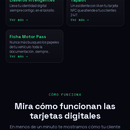
Llaveros Inteligentes
TapBot
Lleva tu identidad digital
Un asistente con IA en tu tarjeta
siempre contigo, en el bolsillo.
NFC que atiende a tus clientes
24/7.
Ver más →
Ver más →
Vehículos
Ficha Motor Pass
Nunca más busques los papeles
de tu vehículo: toda la
documentación, siempre
disponible con un solo toque.
Ver más →
CÓMO FUNCIONA
Mira cómo funcionan las
tarjetas digitales
En menos de un minuto te mostramos cómo tu cliente