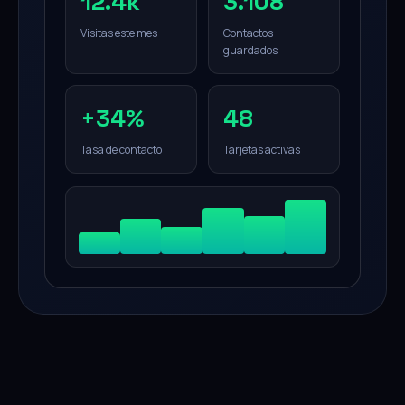
12.4k
3.108
Visitas este mes
Contactos
guardados
+34%
48
Tasa de contacto
Tarjetas activas