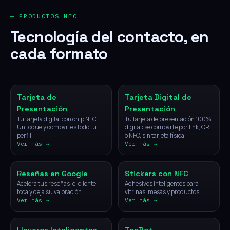
— PRODUCTOS NFC
Tecnología del contacto, en
cada formato
NFC
Digital
Tarjeta de
Tarjeta Digital de
Presentación
Presentación
Tu tarjeta digital con chip NFC.
Tu tarjeta de presentación 100%
Un toque y compartes todo tu
digital: se comparte por link, QR
perfil.
o NFC, sin tarjeta física.
Ver más →
Ver más →
NFC
NFC
Reseñas en Google
Stickers con NFC
Acelera tus reseñas: el cliente
Adhesivos inteligentes para
toca y deja su valoración.
vitrinas, mesas y productos.
Ver más →
Ver más →
NFC
IA