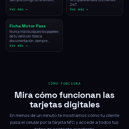
24/7.
Ver más →
Ver más →
Vehículos
Ficha Motor Pass
Nunca más busques los papeles
de tu vehículo: toda la
documentación, siempre
disponible con un solo toque.
Ver más →
CÓMO FUNCIONA
Mira cómo funcionan las
tarjetas digitales
En menos de un minuto te mostramos cómo tu cliente
pasa el celular por la tarjeta NFC y accede a todos tus