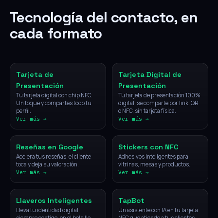
Tecnología del contacto, en
cada formato
NFC
Digital
Tarjeta de
Tarjeta Digital de
Presentación
Presentación
Tu tarjeta digital con chip NFC.
Tu tarjeta de presentación 100%
Un toque y compartes todo tu
digital: se comparte por link, QR
perfil.
o NFC, sin tarjeta física.
Ver más →
Ver más →
NFC
NFC
Reseñas en Google
Stickers con NFC
Acelera tus reseñas: el cliente
Adhesivos inteligentes para
toca y deja su valoración.
vitrinas, mesas y productos.
Ver más →
Ver más →
NFC
IA
Llaveros Inteligentes
TapBot
Lleva tu identidad digital
Un asistente con IA en tu tarjeta
siempre contigo, en el bolsillo.
NFC que atiende a tus clientes