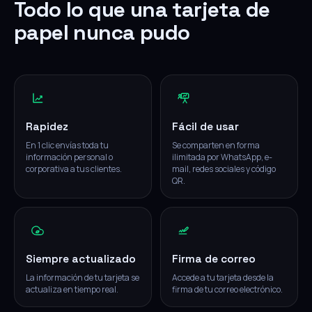
Todo lo que una tarjeta de
papel nunca pudo
Rapidez
Fácil de usar
En 1 clic envías toda tu
Se comparten en forma
información personal o
ilimitada por WhatsApp, e-
corporativa a tus clientes.
mail, redes sociales y código
QR.
Siempre actualizado
Firma de correo
La información de tu tarjeta se
Accede a tu tarjeta desde la
actualiza en tiempo real.
firma de tu correo electrónico.