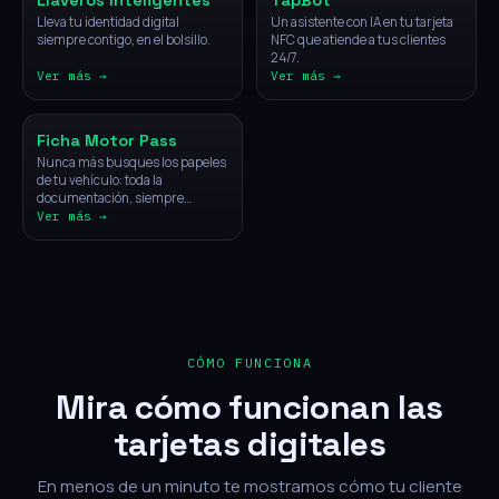
Llaveros Inteligentes
TapBot
Lleva tu identidad digital
Un asistente con IA en tu tarjeta
siempre contigo, en el bolsillo.
NFC que atiende a tus clientes
24/7.
Ver más →
Ver más →
Vehículos
Ficha Motor Pass
Nunca más busques los papeles
de tu vehículo: toda la
documentación, siempre
disponible con un solo toque.
Ver más →
CÓMO FUNCIONA
Mira cómo funcionan las
tarjetas digitales
En menos de un minuto te mostramos cómo tu cliente