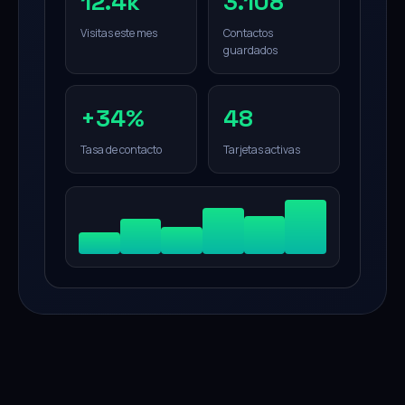
12.4k
3.108
Visitas este mes
Contactos
guardados
+34%
48
Tasa de contacto
Tarjetas activas