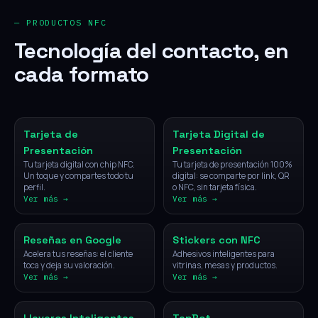
— PRODUCTOS NFC
Tecnología del contacto, en
cada formato
NFC
Digital
Tarjeta de
Tarjeta Digital de
Presentación
Presentación
Tu tarjeta digital con chip NFC.
Tu tarjeta de presentación 100%
Un toque y compartes todo tu
digital: se comparte por link, QR
perfil.
o NFC, sin tarjeta física.
Ver más →
Ver más →
NFC
NFC
Reseñas en Google
Stickers con NFC
Acelera tus reseñas: el cliente
Adhesivos inteligentes para
toca y deja su valoración.
vitrinas, mesas y productos.
Ver más →
Ver más →
NFC
IA